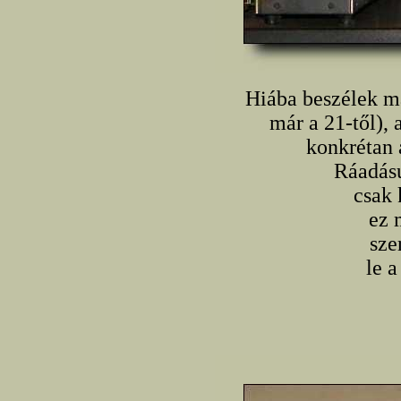
Hiába beszélek m
már a 21-től), 
konkrétan
Ráadásu
csak 
ez 
sze
le a