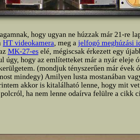
agamnak, hogy ugyan ne húzzak már 21-re lap
a
HT videokamera
, meg a
jelfogó meghúzási 
 az
MK-27-es
elé, mégiscsak érkezett egy újab
l úgy, hogy az említetteket már a nyár eleje ó
kerülgetem. (mondjuk tényszerűen már évek ó
most mindegy) Amilyen lusta mostanában vag
rintem akkor is kitalálható lenne, hogy mit ve
 polcról, ha nem lenne odaírva felülre a cikk 