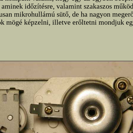
 aminek időzítésre, valamint szakaszos működ
kusan mikrohullámú sütő, de ha nagyon mege
k mögé képzelni, illetve erőltetni mondjuk e