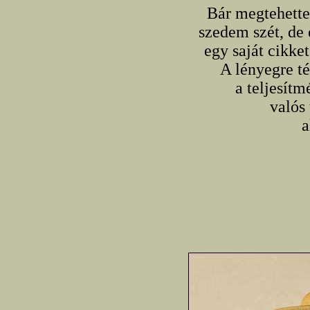
Bár megtehette
szedem szét, de
egy saját cikk
A lényegre té
a teljesít
valós
a