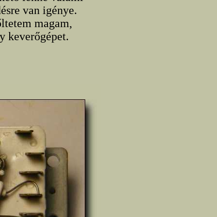
ésre van igénye.
rőltetem magam,
gy keverőgépet.