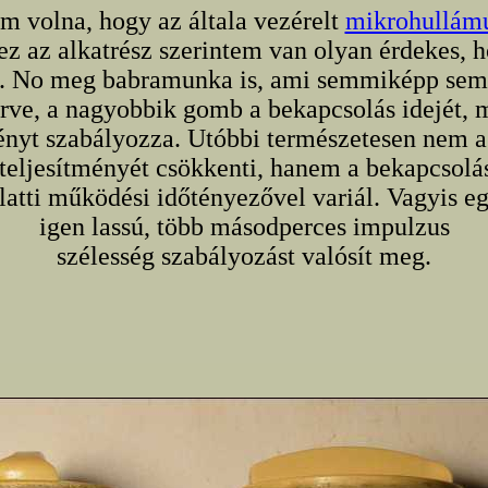
m volna, hogy az általa vezérelt
mikrohullámú
 ez az alkatrész szerintem van olyan érdekes,
et. No meg babramunka is, ami semmiképp sem 
rve, a nagyobbik gomb a bekapcsolás idejét, 
ményt szabályozza. Utóbbi természetesen nem 
 teljesítményét csökkenti, hanem a bekapcsolás
latti működési időtényezővel variál. Vagyis e
igen lassú, több másodperces impulzus
szélesség szabályozást valósít meg.