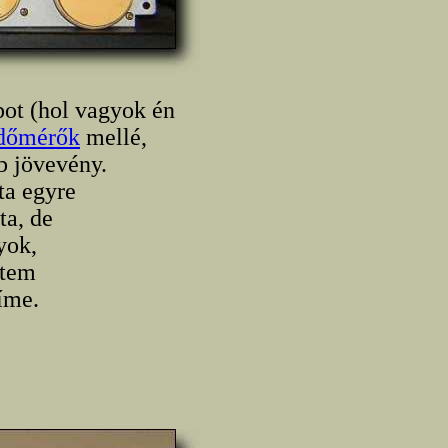
ot (hol vagyok én
időmérők
mellé,
b jövevény.
ta egyre
ta, de
yok,
ttem
címe.