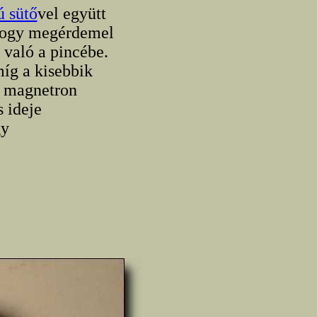
 sütő
vel együtt
 hogy megérdemel
való a pincébe.
míg a kisebbik
a magnetron
 ideje
gy