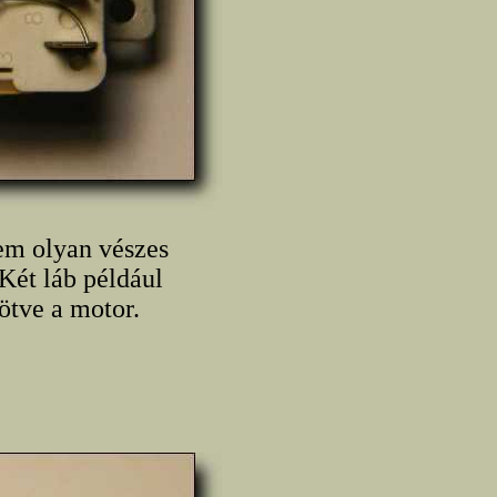
nem olyan vészes
 Két láb például
ötve a motor.