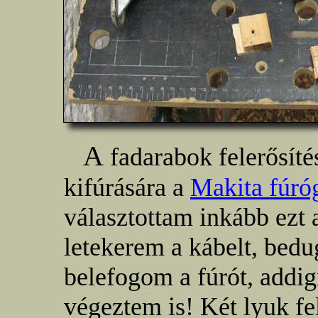
A
fadarabok felerősít
kifúrására a
Makita fúró
választottam inkább ezt
letekerem a kábelt, bed
belefogom a fúrót, addig
végeztem is! Két lyuk fe