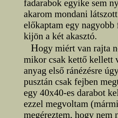
fadarabok egyike sem ny
akarom mondani látszott 
előkaptam egy nagyobb f
kijön a két akasztó.
H
ogy miért van rajta n
mikor csak kettő kellett 
anyag első ránézésre úgy
pusztán csak fejben megt
egy 40x40-es darabot ke
ezzel megvoltam (mármin
megéreztem, hogy nem n