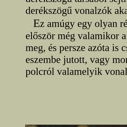
derékszögű vonalzók akas
E
z amúgy egy olyan ré
először még valamikor 
meg, és persze azóta is 
eszembe jutott, vagy mo
polcról valamelyik vonal