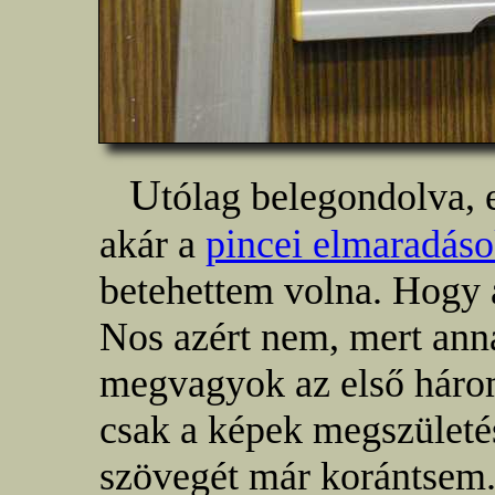
U
tólag belegondolva, 
akár a
pincei elmaradáso
betehettem volna. Hogy 
Nos azért nem, mert ann
megvagyok az első három
csak a képek megszületés
szövegét már korántsem