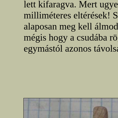
lett kifaragva. Mert ugy
milliméteres eltérések! 
alaposan meg kell álmo
mégis hogy a csudába rög
egymástól azonos távolsá