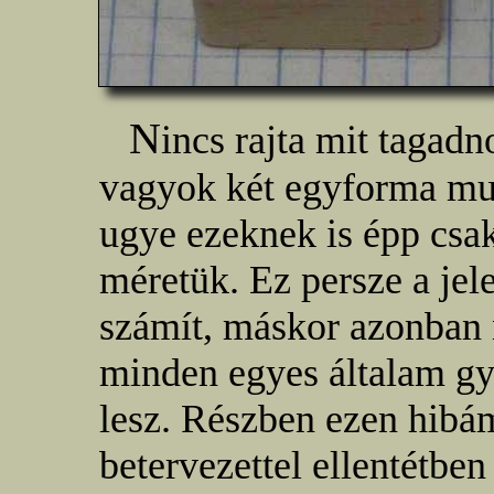
N
incs rajta mit tagad
vagyok két egyforma mun
ugye ezeknek is épp csak
méretük. Ez persze a jel
számít, máskor azonban 
minden egyes általam gyá
lesz. Részben ezen hibá
betervezettel ellentétb