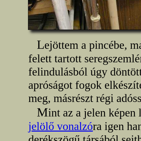
L
ejöttem a pincébe, ma
felett tartott seregszeml
felindulásból úgy döntö
apróságot fogok elkészít
meg, másrészt régi adós
M
int az a jelen képen 
jelölő vonalzó
ra igen ha
derékszögű társából sejt