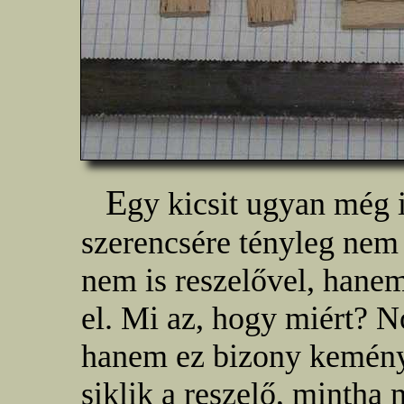
E
gy kicsit ugyan még ig
szerencsére tényleg nem 
nem is reszelővel, hane
el. Mi az, hogy miért? N
hanem ez bizony keményf
siklik a reszelő, minth