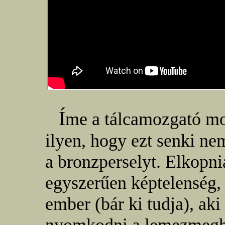
Í
me a tálcamozgató mot
ilyen, hogy ezt senki nem
a bronzperselyt. Elkopni
egyszerűen képtelenség, 
ember (bár ki tudja), aki