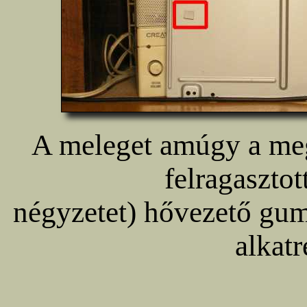
A meleget amúgy a meg
felragasztot
négyzetet) hővezető gumi
alkatr