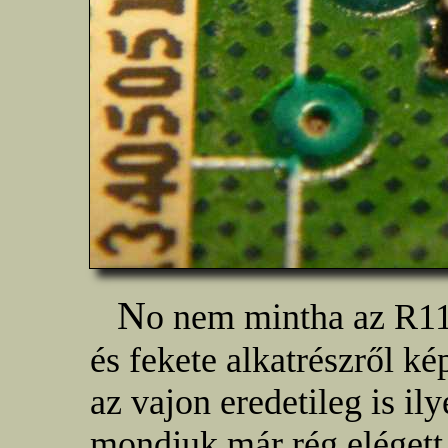
N
o nem mintha az R11
és fekete alkatrészről k
az vajon eredetileg is il
mondjuk már rég elégett