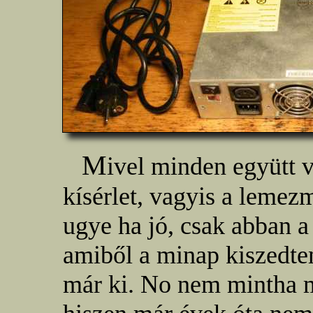
M
ivel minden együtt v
kísérlet, vagyis a lemez
ugye ha jó, csak abban a
amiből a minap kiszedt
már ki. No nem mintha m