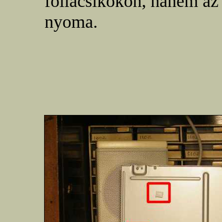
fóliacsíkokon, hanem az 
nyoma.