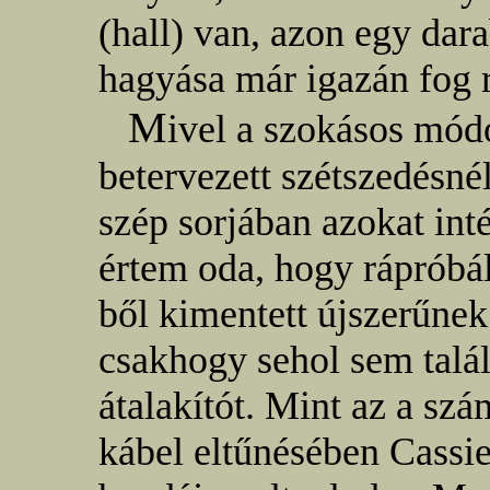
(hall) van, azon egy dara
hagyása már igazán fog r
M
ivel a szokásos mód
betervezett szétszedésné
szép sorjában azokat int
értem oda, hogy rápróbá
ből kimentett újszerűne
csakhogy sehol sem talál
átalakítót. Mint az a szá
kábel eltűnésében Cassie