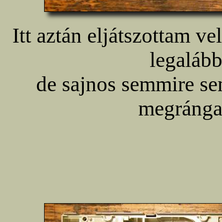
Itt aztán eljátszottam v
legalább
de sajnos semmire sem
megrángat