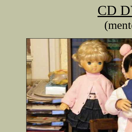
CD DV
(menté