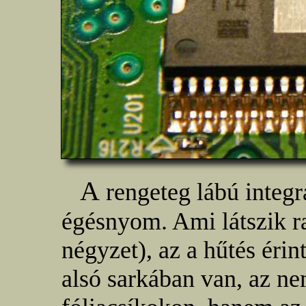
A
rengeteg lábú integr
égésnyom. Ami látszik ra
négyzet), az a hűtés érin
alsó sarkában van, az n