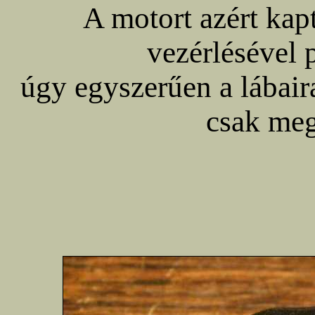
A motort azért kapt
vezérlésével
úgy egyszerűen a lábair
csak meg