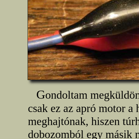
G
ondoltam megküldö
csak ez az apró motor a 
meghajtónak, hiszen túrh
dobozomból egy másik m