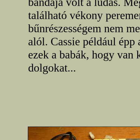
bandája volt a ludas. Me
található vékony peremen
bűnrészességem nem ment
alól. Cassie például épp
ezek a babák, hogy van k
dolgokat...