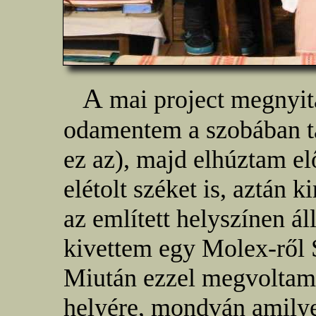
A
mai project megnyit
odamentem a szobában t
ez az), majd elhúztam elő
elétolt széket is, aztán k
az említett helyszínen á
kivettem egy Molex-ről 
Miután ezzel megvoltam
helyére, mondván amily