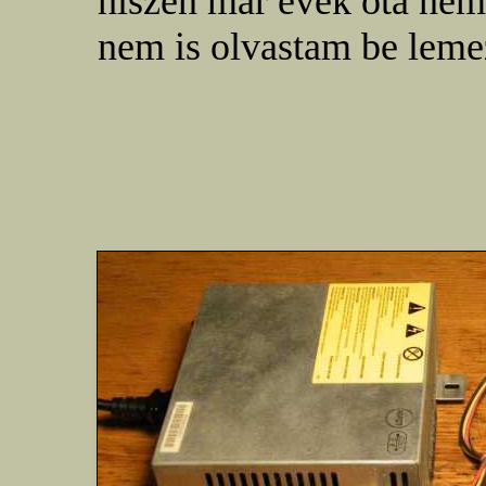
hiszen már évek óta ne
nem is olvastam be leme