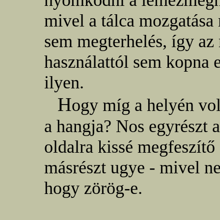
nyomkodni a lemezmegha
mivel a tálca mozgatás
sem megterhelés, így az
használattól sem kopna e
ilyen.
H
ogy míg a helyén vol
a hangja? Nos egyrészt az
oldalra kissé megfeszítő
másrészt ugye - mivel n
hogy zörög-e.