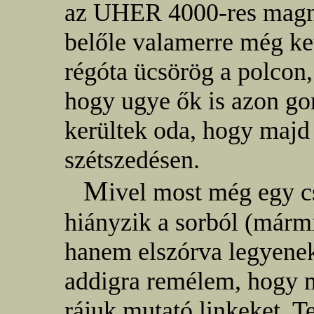
az UHER 4000-res magnó
belőle valamerre még k
régóta ücsörög a polcon
hogy ugye ők is azon go
kerültek oda, hogy majd 
szétszedésen.
M
ivel most még egy
hiányzik a sorból (márm
hanem elszórva legyenek
addigra remélem, hogy m
rájuk mutató linkeket. T