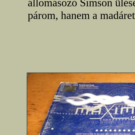
állomásozó Simson ülés
párom, hanem a madáret