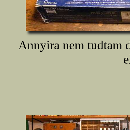
Annyira nem tudtam d
e