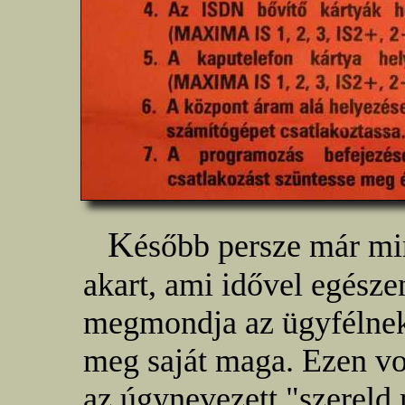
K
ésőbb persze már min
akart, ami idővel egészen
megmondja az ügyfélnek
meg saját maga. Ezen vo
az úgynevezett "szerel