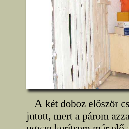
A
két doboz először cs
jutott, mert a párom azza
ugyan kerítsem már elő 