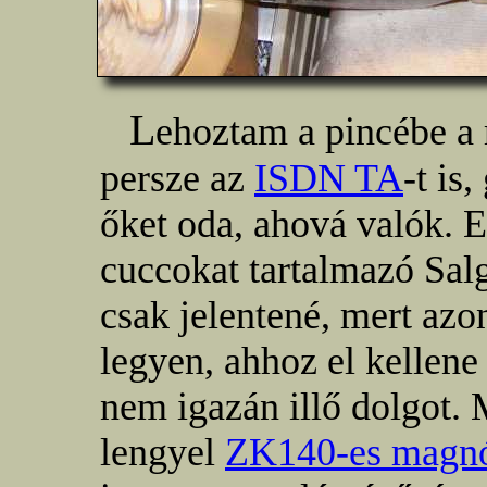
L
ehoztam a pincébe a
persze az
ISDN TA
-t is
őket oda, ahová valók. 
cuccokat tartalmazó Salg
csak jelentené, mert az
legyen, ahhoz el kellen
nem igazán illő dolgot. 
lengyel
ZK140-es magn