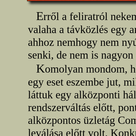
E
rről a feliratról nek
valaha a távközlés egy an
ahhoz nemhogy nem nyúlh
senki, de nem is nagyon
K
omolyan mondom, hog
egy eset eszembe jut, mi
láttuk egy alközponti há
rendszerváltás előtt, po
alközpontos üzletág Com
leválása előtt volt. Konk