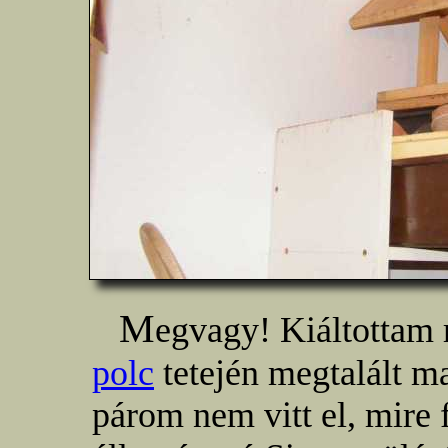
M
egvagy! Kiáltottam r
polc
tetején megtalált ma
párom nem vitt el, mire 