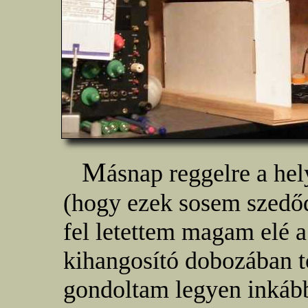
M
ásnap reggelre a hel
(hogy ezek sosem szedőd
fel letettem magam elé a
kihangosító dobozában tö
gondoltam legyen inkáb