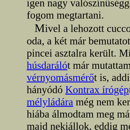
igen nagy valószínűségge
fogom megtartani.
M
ivel a lehozott cucc
oda, a két már bemutatot
pincei asztalra került. Mí
húsdaráló
t már mutattam,
vérnyomásmérő
t is, ad
hányódó
Kontrax írógép
mélyládára
még nem kerü
hiába álmodtam meg már
majd nekiállok, eddig m