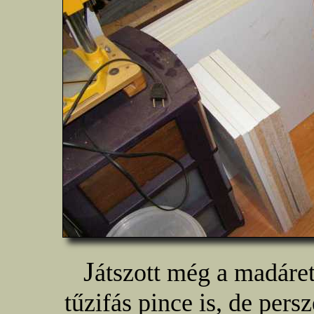
J
átszott még a madáret
tűzifás pince is, de pers