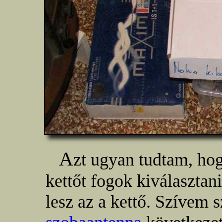
A
zt ugyan tudtam, ho
kettőt fogok kiválasztan
lesz az a kettő. Szívem s