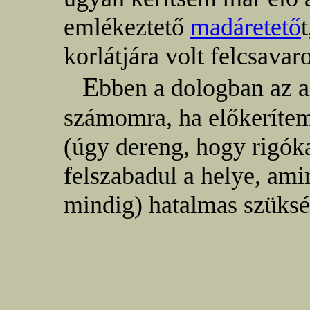
emlékeztető
madáretető
korlátjára volt felcsavar
E
bben a dologban az 
számomra, ha előkerítem
(úgy dereng, hogy rigóka
felszabadul a helye, am
mindig) hatalmas szüks