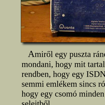
A
miről egy puszta rá
mondani, hogy mit tarta
rendben, hogy egy ISDN
semmi emlékem sincs ról
hogy egy csomó minden 
selejtből.