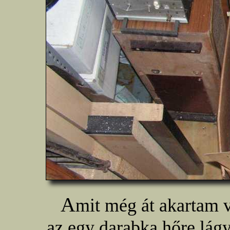
A
mit még át akartam v
az egy darabka hőre lág