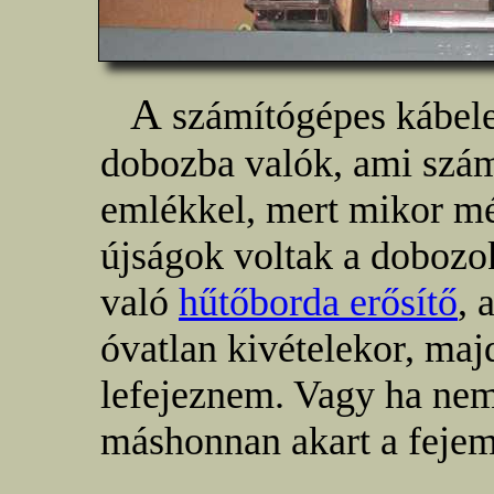
A
számítógépes kábele
dobozba valók, ami szám
emlékkel, mert mikor m
újságok voltak a dobozo
való
hűtőborda erősítő
, 
óvatlan kivételekor, ma
lefejeznem. Vagy ha nem
máshonnan akart a fejem