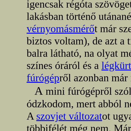
igencsak régóta szövöget
lakásban történő utánané
vérnyomásmérő
t már sz
biztos voltam), de azt a 
balra látható, na olyat
színes óráról és a
légkür
fúrógép
ről azonban már
A
mini fúrógépről szól
ódzkodom, mert abból n
A
szovjet változat
ot ugy
többifélét még nem. Már