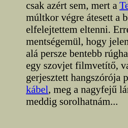
csak azért sem, mert a
T
múltkor végre átesett a
elfelejtettem eltenni. Er
mentségemül, hogy jelen
alá persze bentebb rúgha
egy szovjet filmvetítő, v
gerjesztett hangszórója
kábel
, meg a nagyfejű l
meddig sorolhatnám...