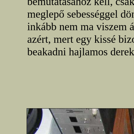
bemutatásához kell, cs
meglepő sebességgel dön
inkább nem ma viszem á
azért, mert egy kissé bi
beakadni hajlamos dere