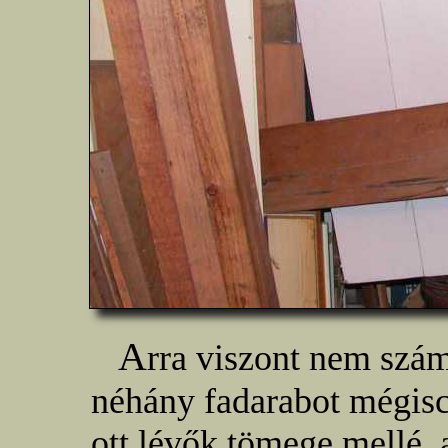
A
rra viszont nem szá
néhány fadarabot mégisc
ott lévők tömege mellé,