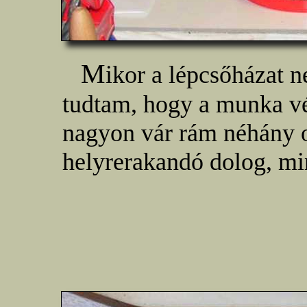
M
ikor a lépcsőházat n
tudtam, hogy a munka vé
nagyon vár rám néhány 
helyrerakandó dolog, m