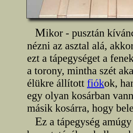
M
ikor - pusztán kíván
nézni az asztal alá, akk
ezt a tápegységet a fen
a torony, mintha szét a
élükre állított
fiók
ok, ha
egy olyan kosárban vann
másik kosárra, hogy bele
E
z a tápegység amúgy 