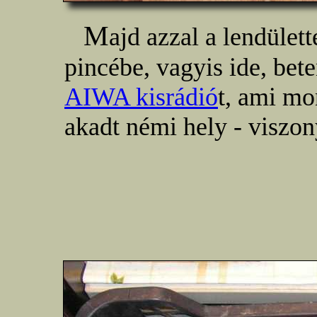
M
ajd azzal a lendület
pincébe, vagyis ide, bet
AIWA kisrádió
t, ami mo
akadt némi hely - viszon