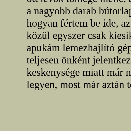
a nagyobb darab bútorla
hogyan fértem be ide, a
közül egyszer csak kies
apukám lemezhajlító gép
teljesen önként jelentke
keskenysége miatt már n
legyen, most már aztán 