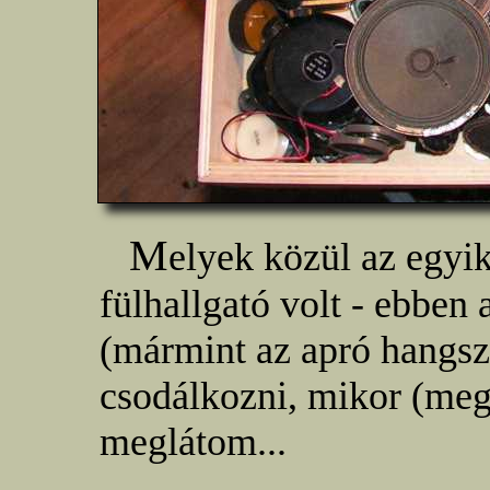
M
elyek közül az egyi
fülhallgató volt - ebben 
(mármint az apró hangsz
csodálkozni, mikor (me
meglátom...