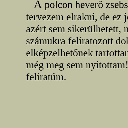
A
polcon heverő zseb
tervezem elrakni, de ez 
azért sem sikerülhetett,
számukra feliratozott do
elképzelhetőnek tartotta
még meg sem nyitottam!
feliratúm.