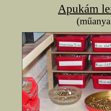
Apukám lem
(műanya