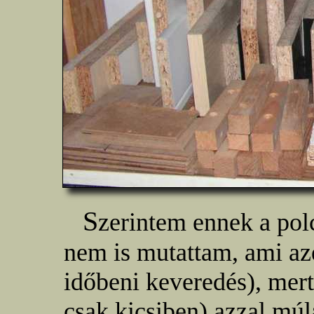
S
zerintem ennek a po
nem is mutattam, ami az
időbeni keveredés), mert
csak kicsiben) azzal múl