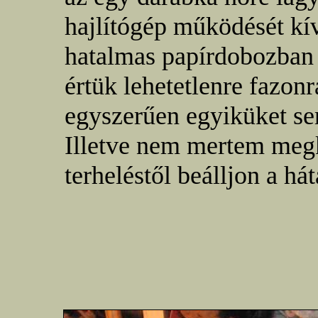
hajlítógép működését kí
hatalmas papírdobozban j
értük lehetetlenre fazon
egyszerűen egyiküket se
Illetve nem mertem megk
terheléstől beálljon a há