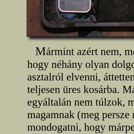
M
ármint azért nem, me
hogy néhány olyan dolgo
asztalról elvenni, áttet
teljesen üres kosárba. Má
egyáltalán nem túlzok, 
magamnak (meg persze 
mondogatni, hogy márped