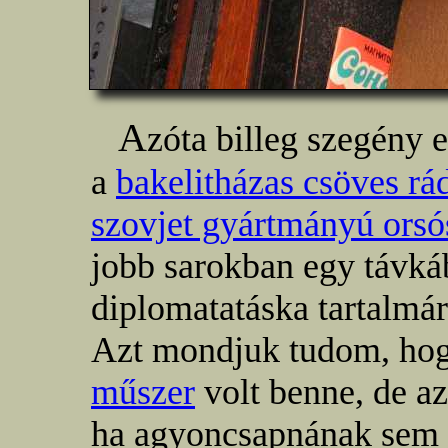
A
zóta billeg szegény e
a
bakelitházas csöves rá
szovjet gyártmányú orsó
jobb sarokban egy távká
diplomatatáska tartalmár
Azt mondjuk tudom, ho
műszer
volt benne, de az
ha agyoncsapnának sem