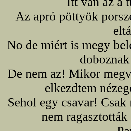
Itt van az a
Az apró pöttyök pors
elt
No de miért is megy bel
doboznak 
De nem az! Mikor megve
elkezdtem nézege
Sehol egy csavar! Csak
nem ragasztották 
Pa