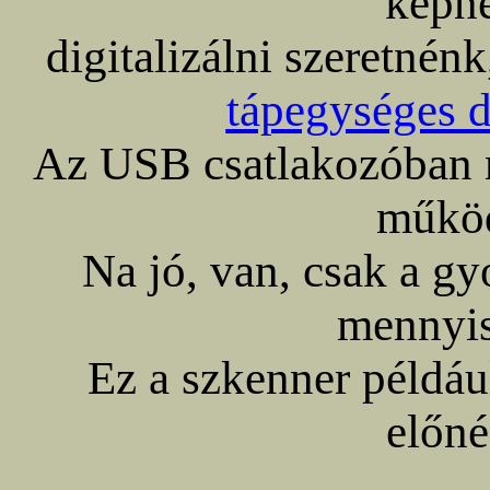
képné
digitalizálni szeretnén
tápegységes d
Az USB csatlakozóban n
működ
Na jó, van, csak a g
mennyis
Ez a szkenner például
előné