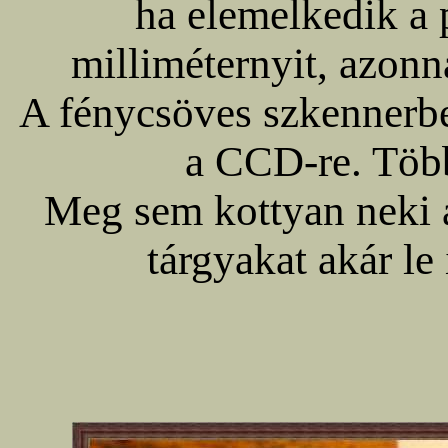
ha elemelkedik a 
milliméternyit, azon
A fénycsöves szkennerben
a CCD-re. Több 
Meg sem kottyan neki a
tárgyakat akár le 