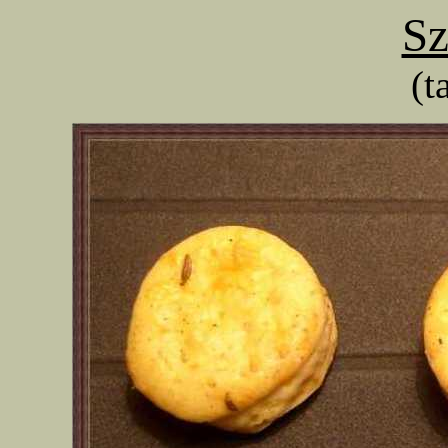
Sz
(t