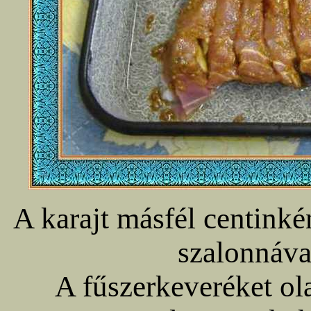
A karajt másfél centink
szalonnáva
A fűszerkeveréket ola