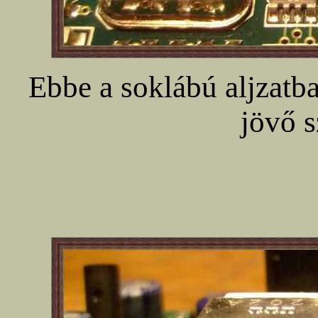
Ebbe a soklábú aljzatb
jövő s