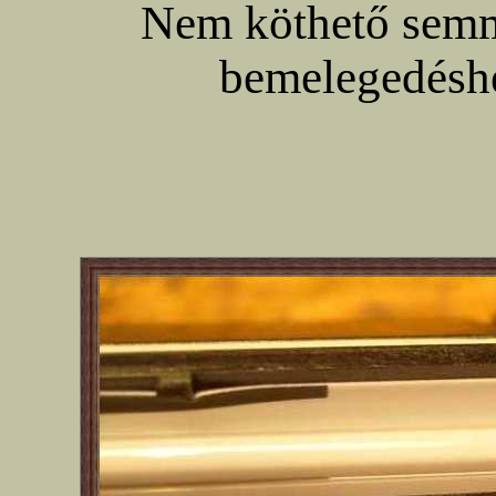
Nem köthető semmi
bemelegedéshe