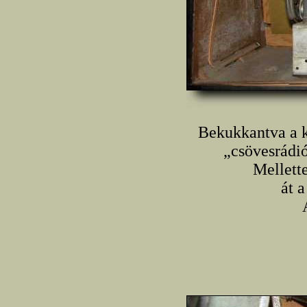
Bekukkantva a k
„csövesrádió
Mellette
át 