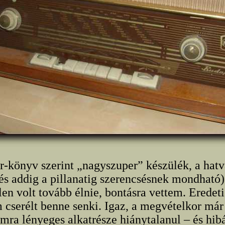
-könyv szerint „nagyszuper” készülék, a hatva
és addig a pillanatig szerencsésnek mondható
len volt tovább élnie, bontásra vettem. Eredeti
 cserélt benne senki. Igaz, a megvételkor má
ra lényeges alkatrésze hiánytalanul – és hibá