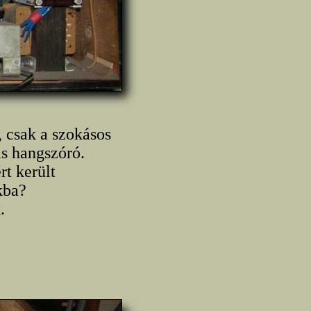
 csak a szokásos
is hangszóró.
rt került
kba?
.