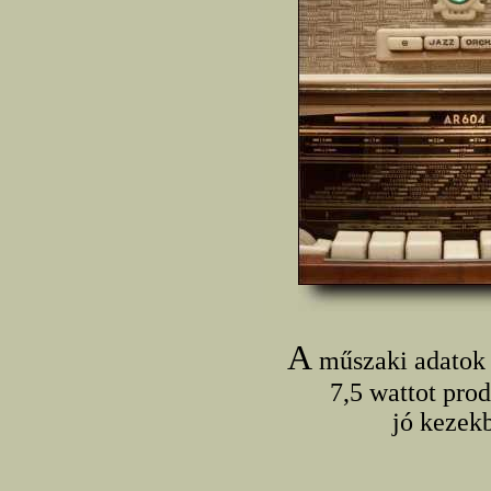
A
műszaki adatok 
7,5 wattot prod
jó kezekb