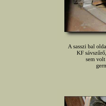
A sasszi bal ol
KF sávszűrő
sem volt
germ