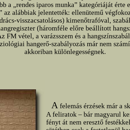
bb a „rendes iparos munka” kategóriáját érte el
 az alábbiak jelentették: ellenütemű végfoko
gédrács-visszacsatolásos) kimenőtrafóval, sza
hangregiszter (háromféle előre beállított hang
z FM vétel, a varázsszem és a hangszínszabál
iziológiai hangerő-szabályozás már nem számí
akkoriban különlegességnek.
A
felemás érzések már a s
A feliratok – bár magyarul ke
fényt át nem eresztő festékkel