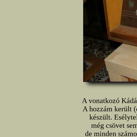
A vonatkozó Kádár
A hozzám került (
készült. Esélyte
még csövet sem
de minden számom