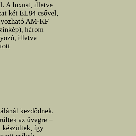
. A luxust, illetve
zat két EL84 csővel,
bályozható AM-KF
színkép), három
yozó, illetve
tott
kálánál kezdődnek.
rültek az üvegre –
 készültek, így