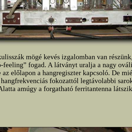
ulisszák mögé kevés izgalomban van részünk,
-feeling” fogad. A látványt uralja a nagy ovál
 az előlapon a hangregiszter kapcsoló. De mié
a hangfrekvenciás fokozattól legtávolabbi saro
Alatta amúgy a forgatható ferritantenna látszik