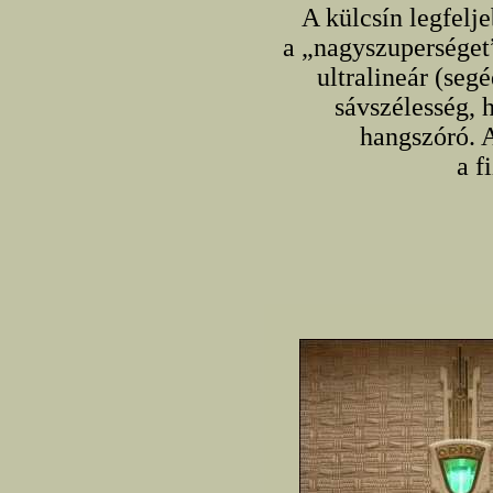
A külcsín legfelje
a „nagyszuperséget”
ultralineár (se
sávszélesség, 
hangszóró. A
a f