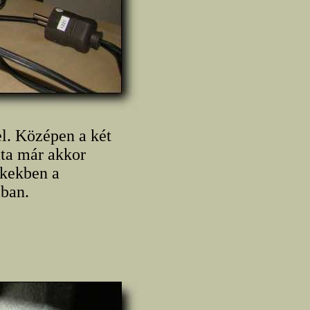
l. Középen a két
ta már akkor
ékekben a
iban.