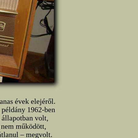
nas évek elejéről.
) példány 1962-ben
 állapotban volt,
r nem működött,
tlanul – megvolt.