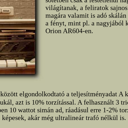
sötétben csak a festetlenül ha
világítanak, a feliratok sajn
magára valamit is adó skálán 
a fényt, mint pl. a nagyjából k
Orion AR604-en.
között elgondolkodtató a teljesítményadat A 
ukál, azt is 10% torzítással. A felhasznált 3 t
en 10 wattot simán ad, ráadásul erre 1-2% torz
képesek, akár még ultralineár trafó nélkül is.