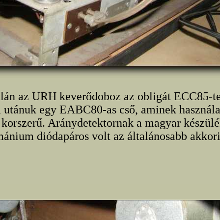
dalán az URH keverődoboz az obligát ECC85-te
, utánuk egy EABC80-as cső, aminek használa
 korszerű. Aránydetektornak a magyar készül
ánium diódapáros volt az általánosabb akkor