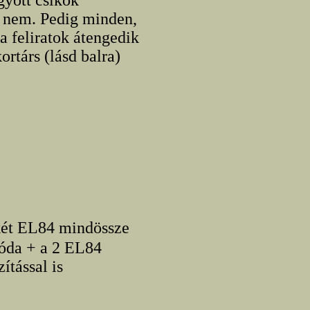
gyott csíkok
os nem. Pedig minden,
a feliratok átengedik
ortárs (lásd balra)
két EL84 mindössze
rióda + a 2 EL84
ítással is