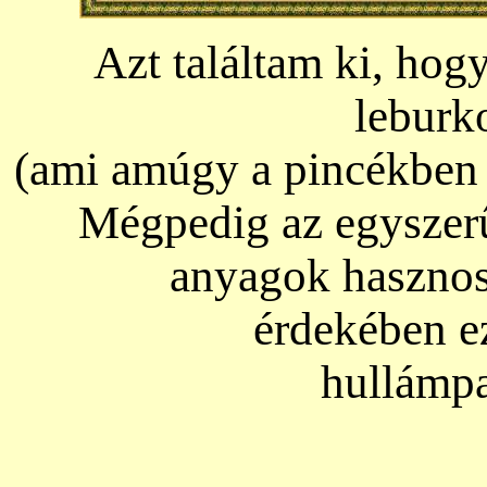
Azt találtam ki, hogy
leburko
(ami amúgy a pincékben m
Mégpedig az egyszerűs
anyagok hasznos
érdekében e
hullámpa