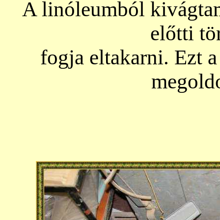
A linóleumból kivágta
előtti t
fogja eltakarni. Ezt 
megold