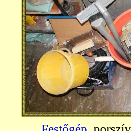
Festőgép
, porszí