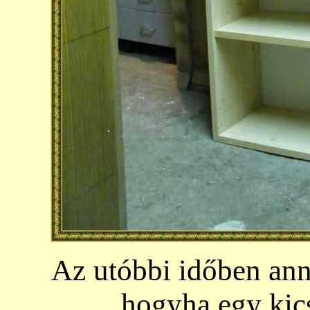
Az utóbbi időben ann
hogyha egy kics