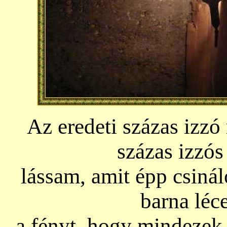
Az eredeti százas izzó 
százas izzós
lássam, amit épp csinál
barna léc
a fényt, hogy mindezek 