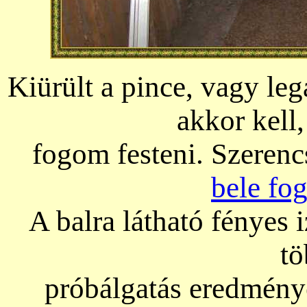
Kiürült a pince, vagy le
akkor kell,
fogom festeni. Szerenc
bele fo
A balra látható fényes i
tö
próbálgatás eredményé