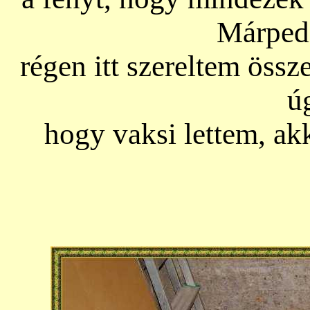
Márped
régen itt szereltem öss
ú
hogy vaksi lettem, ak