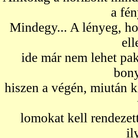
a fé
Mindegy... A lényeg, ho
ell
ide már nem lehet pako
bony
hiszen a végén, miután ki
lomokat kell rendezet
il