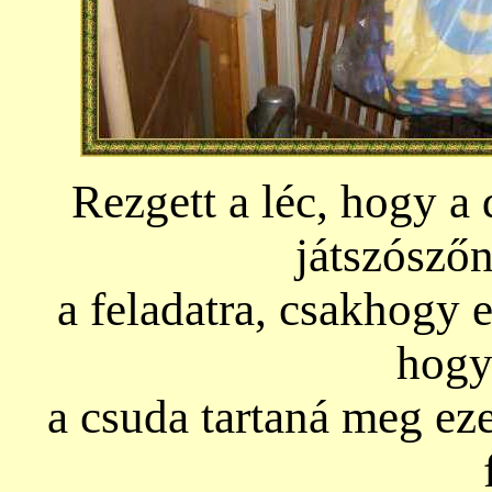
Rezgett a léc, hogy a
játszósző
a feladatra, csakhogy e
hogy
a csuda tartaná meg eze