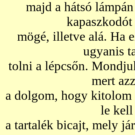
majd a hátsó lámpán
kapaszkodót f
mögé, illetve alá. Ha e
ugyanis t
tolni a lépcsőn. Mondju
mert azz
a dolgom, hogy kitolom a
le kel
a tartalék bicajt, mely 