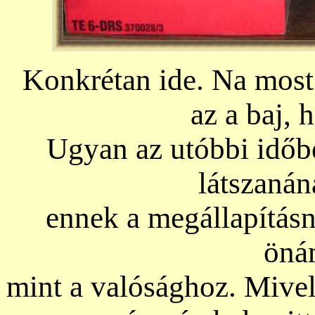
Konkrétan ide. Na most
az a baj, 
Ugyan az utóbbi időb
látszanán
ennek a megállapításn
öná
mint a valósághoz. Mivel 