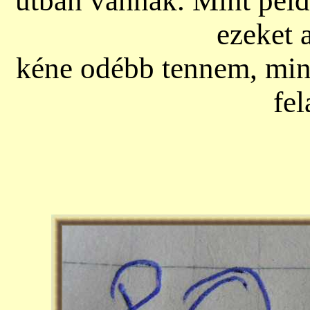
útban vannak. Mint péld
ezeket 
kéne odébb tennem, mind
fel