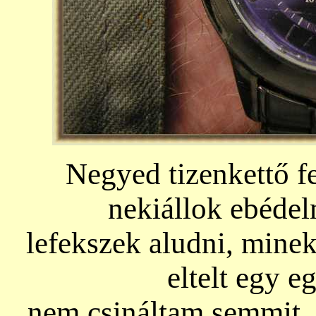
Negyed tizenkettő fe
nekiállok ebédel
lefekszek aludni, min
eltelt egy e
nem csináltam semmit. 