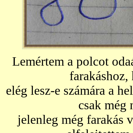
Lemértem a polcot odaát
farakáshoz
elég lesz-e számára a hel
csak még 
jelenleg még farakás v