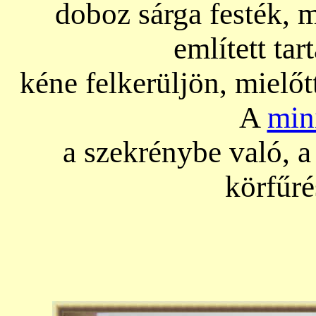
doboz sárga festék, 
említett tar
kéne felkerüljön, mielő
A
min
a szekrénybe való, 
körfűré