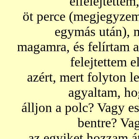
elfelejtette
öt perce (megjegyze
egymás után), 
magamra, és felírtam a
felejtettem 
azért, mert folyton l
agyaltam, ho
álljon a polc? Vagy e
bentre? Va
az egyiket hozzam át