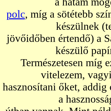
a hátam mögé
polc
, míg a sötétebb sz
készülnek (t
jövőidőben értendő) a S
készülő papí
Természetesen míg ez
vitelezem, vagy
hasznosítani őket, addig
a hasznossá