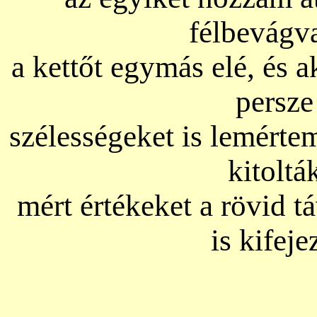
félbevágv
a kettőt egymás elé, és 
persze
szélességeket is lemérte
kitoltá
mért értékeket a rövid
is kifej