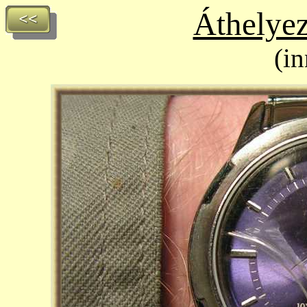
Áthelyez
(i