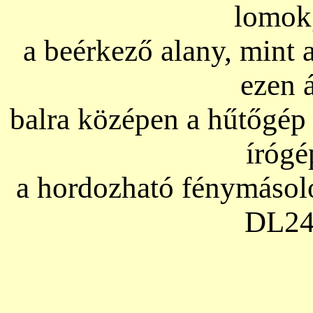
lomok
a beérkező alany, mint 
ezen á
balra középen a hűtőgép 
írógé
a hordozható fénymásoló,
DL240