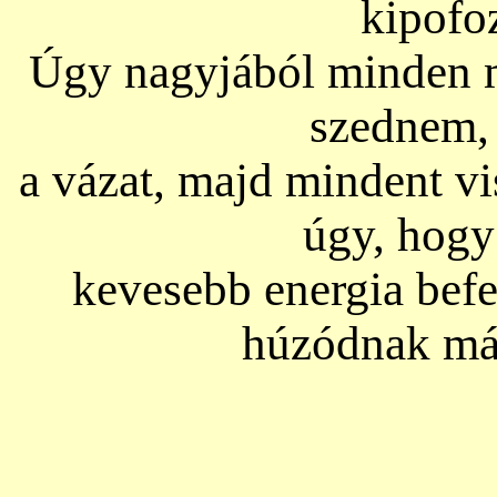
kipofoz
Úgy nagyjából minden m
szednem, 
a vázat, majd mindent vi
úgy, hogy
kevesebb energia befek
húzódnak már