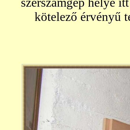
szerszámgép helye it
kötelező érvényű t