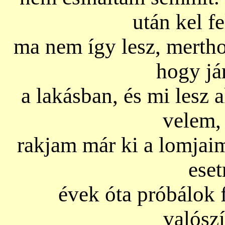
után kel f
ma nem így lesz, merth
hogy já
a lakásban, és mi lesz 
velem,
rakjam már ki a lomjaim
eset
évek óta próbálok f
valósz