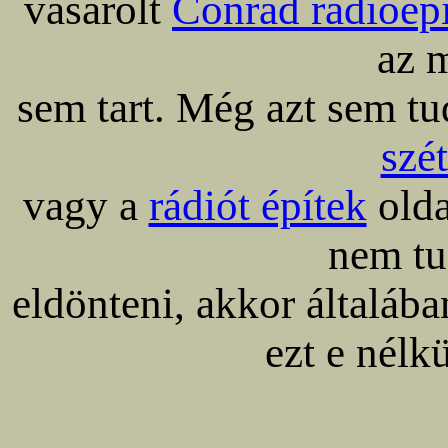
vásárolt
Conrad rádióépí
az 
sem tart. Még azt sem tu
szé
vagy a
rádiót építek
olda
nem tu
eldönteni, akkor általáb
ezt e nélk