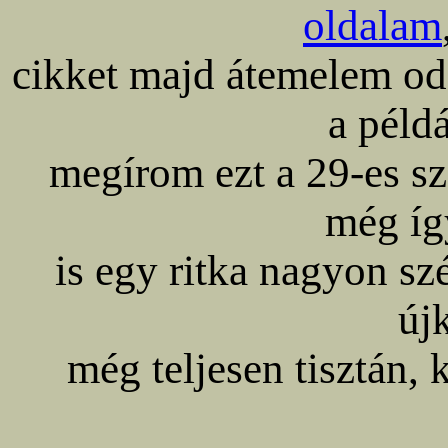
oldalam
cikket majd átemelem oda,
a péld
megírom ezt a 29-es s
még íg
is egy ritka nagyon s
új
még teljesen tisztán, 