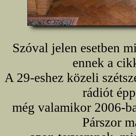
Szóval jelen esetben mi
ennek a cik
A 29-eshez közeli szétsz
rádiót épp
még valamikor 2006-ba
Párszor m