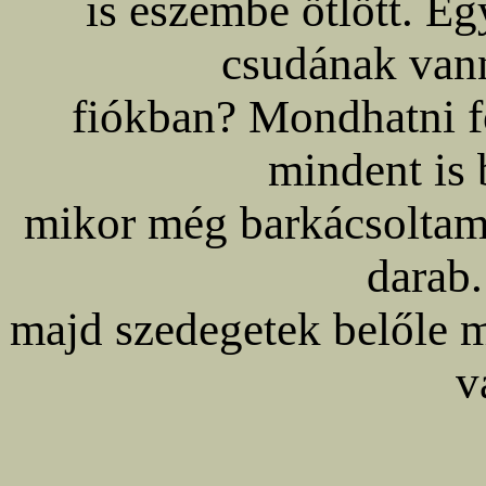
is eszembe ötlött. Eg
csudának van
fiókban? Mondhatni f
mindent is 
mikor még barkácsoltam,
darab
majd szedegetek belőle m
v