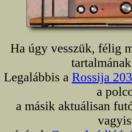
Ha úgy vesszük, félig 
tartalmának
Legalábbis a
Rossija 20
a polc
a másik aktuálisan futó
vagyis