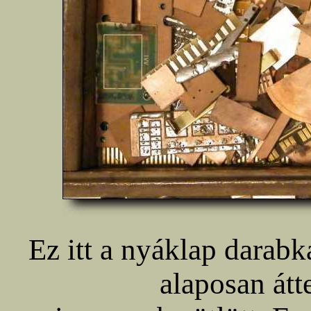
Ez itt a nyáklap darab
alaposan átt