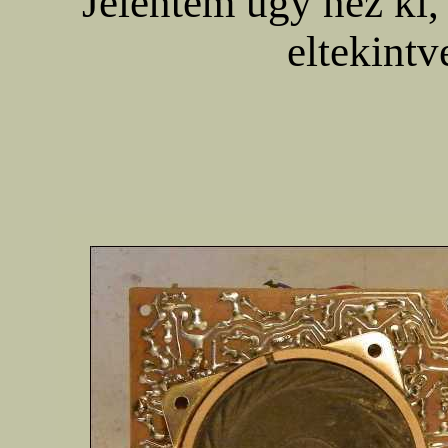
Jelentem úgy néz ki,
eltekintv