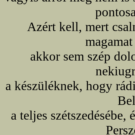
pontosa
Azért kell, mert csal
magamat 
akkor sem szép dolo
nekiug
a készüléknek, hogy rád
Be
a teljes szétszedésébe, 
Persz