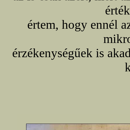
érté
értem, hogy ennél az
mikro
érzékenységűek is aka
k