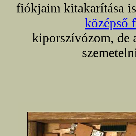
fiókjaim kitakarítása 
középső f
kiporszívózom, de a
szemetelni