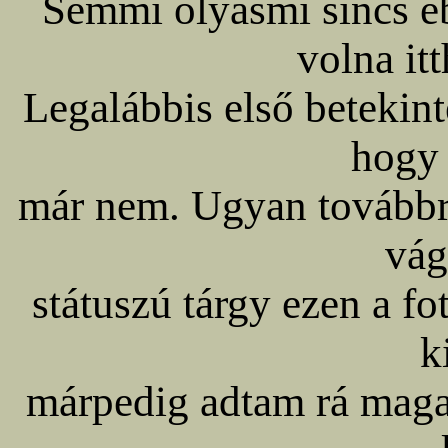
Semmi olyasmi sincs eb
volna it
Legalábbis első betekinté
hogy
már nem. Ugyan továbbr
vág
státuszú tárgy ezen a f
k
márpedig adtam rá maga