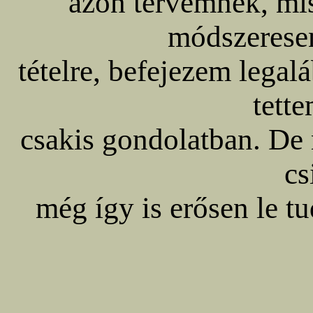
azon tervemnek, mis
módszeresen
tételre, befejezem legalá
tett
csakis gondolatban. De 
cs
még így is erősen le t