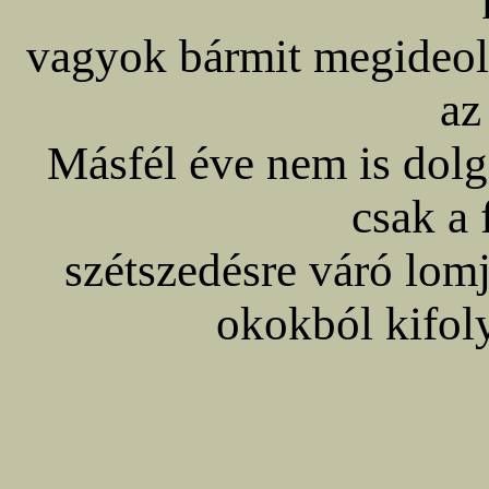
vagyok bármit megideol
az
Másfél éve nem is dol
csak a 
szétszedésre váró lomj
okokból kifol