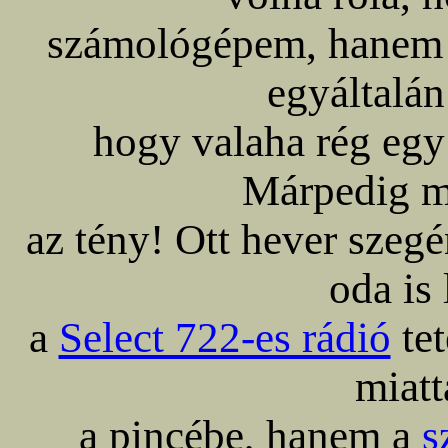
számológépem, hanem
egyáltalán
hogy valaha rég egy i
Márpedig me
az tény! Ott hever szeg
oda is 
a
Select 722-es rádió
tet
miatt
a pincébe, hanem a
s