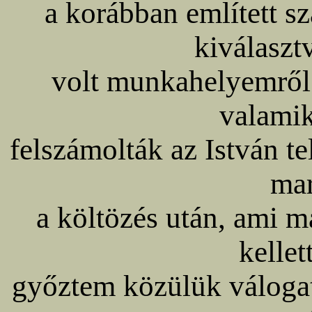
a korábban említett s
kiválaszt
volt munkahelyemről
valami
felszámolták az István t
ma
a költözés után, ami 
kellet
győztem közülük váloga