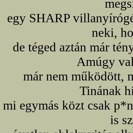
megs
egy SHARP villanyírógé
neki, h
de téged aztán már té
Amúgy val
már nem működött, me
Tinának hí
mi egymás közt csak p*n
is s