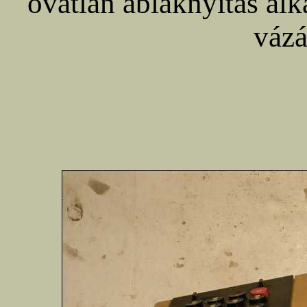
óvatlan ablaknyitás alk
vázá