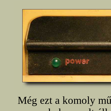
Még ezt a komoly műs