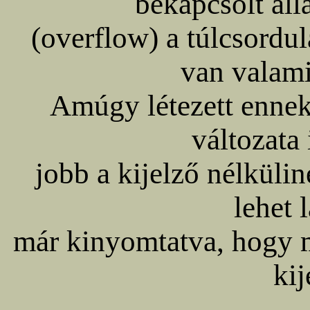
bekapcsolt áll
(overflow) a túlcsordul
van valam
Amúgy létezett ennek
változata 
jobb a kijelző nélküli
lehet 
már kinyomtatva, hogy m
kij