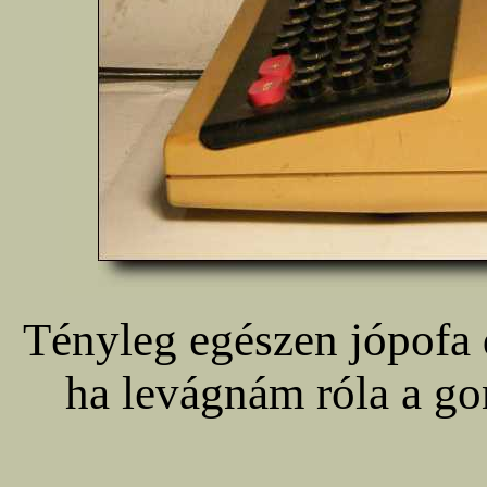
Tényleg egészen jópofa d
ha levágnám róla a go