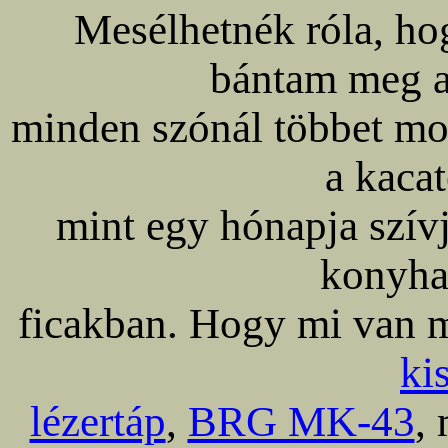
Mesélhetnék róla, h
bántam meg a 
minden szónál többet mon
a kaca
mint egy hónapja szív
konyha
ficakban. Hogy mi van 
ki
lézertáp
,
BRG MK-43
,