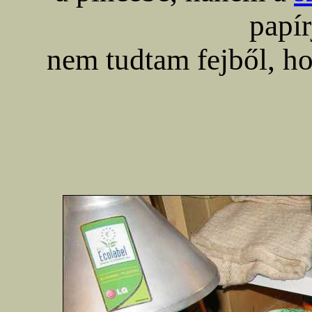
papír
nem tudtam fejből, h