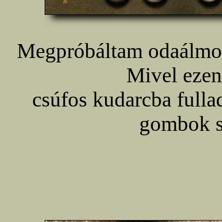
Megpróbáltam odaálmo
Mivel eze
csúfos kudarcba fullad
gombok s