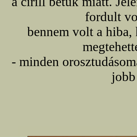
a cirill betűk miatt. Je
fordult vo
bennem volt a hiba, 
megtehett
- minden orosztudásoma
jobb