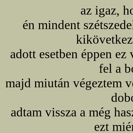
az igaz, h
én mindent szétszede
kikövetkez
adott esetben éppen ez 
fel a 
majd miután végeztem ve
dob
adtam vissza a még has
ezt mié