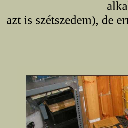
alk
azt is szétszedem), de e