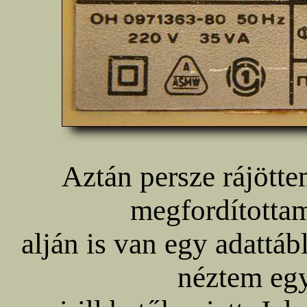
Aztán persze rájött
megfordítottam
alján is van egy adattáb
néztem eg