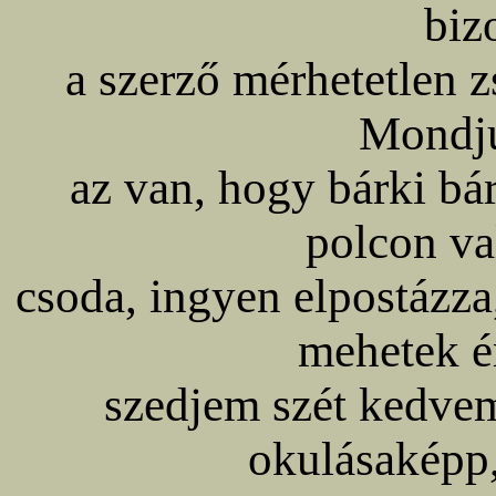
biz
a szerző mérhetetlen 
Mondj
az van, hogy bárki bá
polcon va
csoda, ingyen elpostázza
mehetek ér
szedjem szét kedvem
okulásaképp