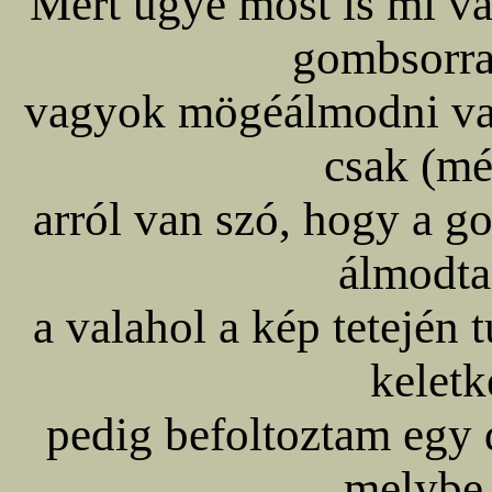
Mert ugye most is mi va
gombsorra
vagyok mögéálmodni val
csak (még
arról van szó, hogy a 
álmodt
a valahol a kép tetején 
keletk
pedig befoltoztam egy d
melybe