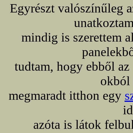
Egyrészt valószínűleg a
unatkoztam
mindig is szerettem al
panelekbő
tudtam, hogy ebből az 
okból 
megmaradt itthon egy
s
i
azóta is látok felb