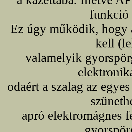
funkció 
Ez úgy működik, hogy a
kell (l
valamelyik gyorspör
elektronik
odaért a szalag az egye
szüneth
apró elektromágnes f
gyorspör