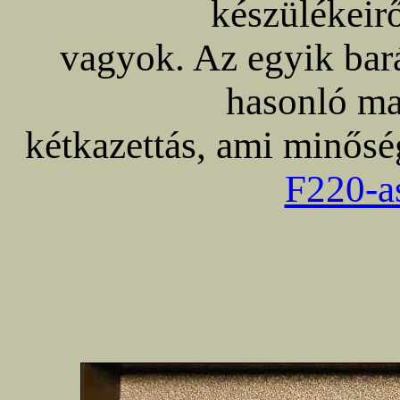
készülékeir
vagyok. Az egyik bar
hasonló ma
kétkazettás, ami minős
F220-a