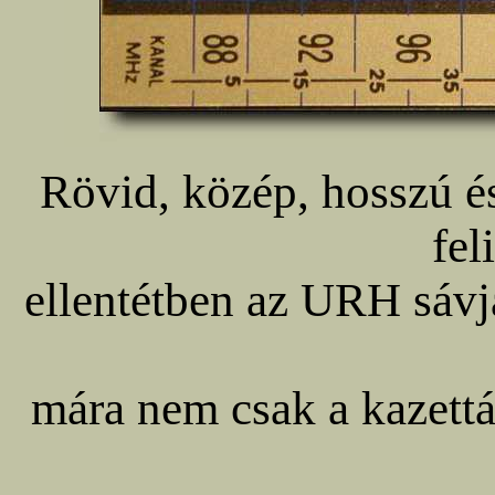
Rövid, közép, hosszú é
fel
ellentétben az URH sávj
mára nem csak a kazettás