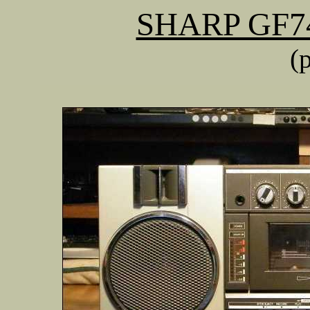
SHARP GF74
(