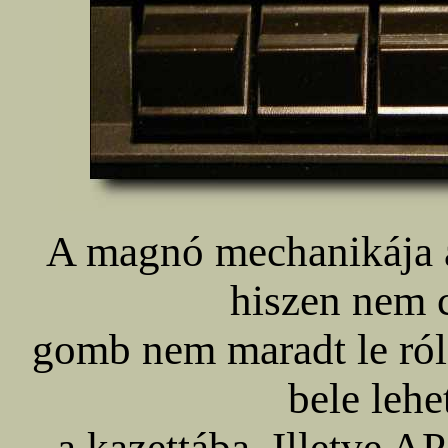
A magnó mechanikája a
hiszen nem cs
gomb nem maradt le róla
bele lehe
a kazettába. Illetve 