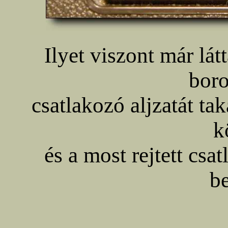
Ilyet viszont már lát
boro
csatlakozó aljzatát ta
k
és a most rejtett csa
b