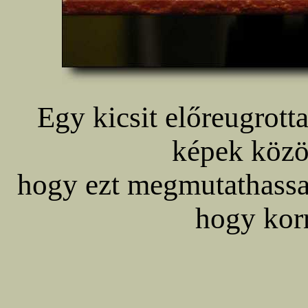
Egy kicsit előreugrotta
képek közöt
hogy ezt megmutathassam
hogy kor