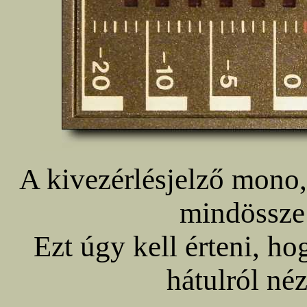
A kivezérlésjelző mono, 
mindössze 
Ezt úgy kell érteni, ho
hátulról né