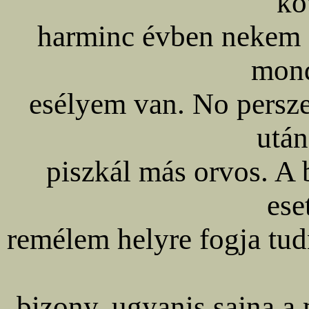
kö
harminc évben nekem 
mond
esélyem van. No persz
utá
piszkál más orvos. A 
ese
remélem helyre fogja tudn
bizony, ugyanis sajna a m