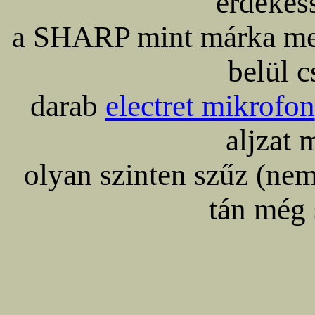
érdekes
a SHARP mint márka meg
belül c
darab
electret mikrofon
aljzat
olyan szinten szűz (nem
tán még 