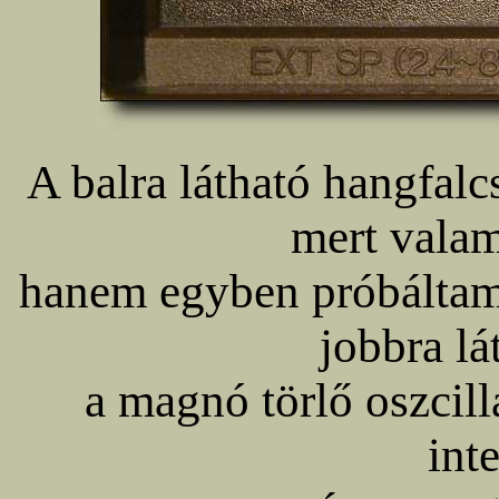
A balra látható hangfalc
mert valam
hanem egyben próbáltam 
jobbra lá
a magnó törlő oszcill
int