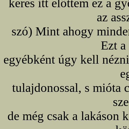
keres itt előttem ez a 
az ass
szó) Mint ahogy mindent
Ezt a
egyébként úgy kell nézni
e
tulajdonossal, s mióta
sze
de még csak a lakáson kí