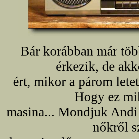
Bár korábban már több
érkezik, de akk
ért, mikor a párom lete
Hogy ez mil
masina... Mondjuk Andi i
nőkről s