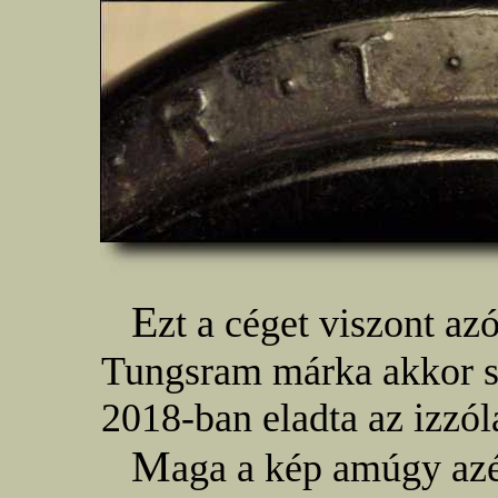
E
zt a céget viszont az
Tungsram márka akkor sz
2018-ban eladta az izzól
M
aga a kép amúgy azé