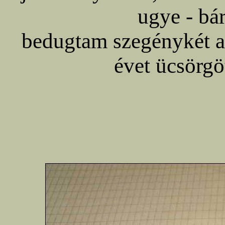
ugye - bár
bedugtam szegénykét a
évet ücsörgö