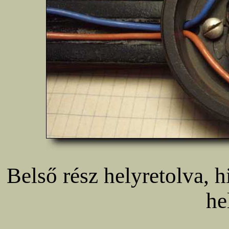
Belső rész helyretolva, h
he