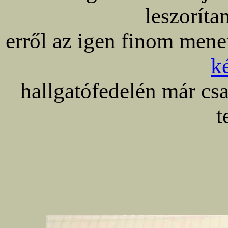
leszoríta
erről az igen finom mene
k
hallgatófedelén már csak
t