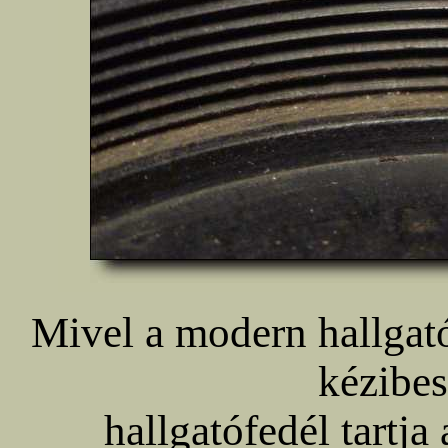
Mivel a modern hallga
kézibes
hallgatófedél tartja