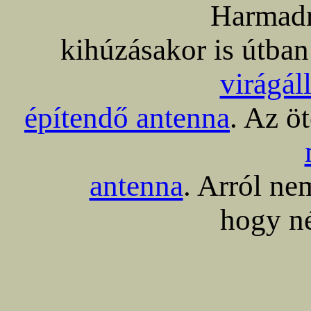
Harmadr
kihúzásakor is útban
virágál
építendő antenna
. Az ö
antenna
. Arról ne
hogy né