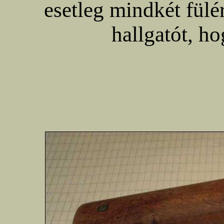
esetleg mindkét fülé
hallgatót, ho