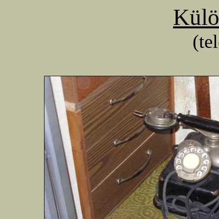
Külö
(te