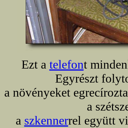
Ezt a
telefon
t minden
Egyrészt folyt
a növényeket egrecírozta
a szétsz
a
szkenner
rel együtt 