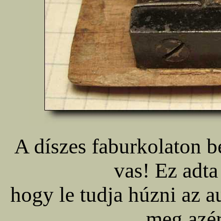
A díszes faburkolaton be
vas! Ez adta
hogy le tudja húzni az a
meg azér