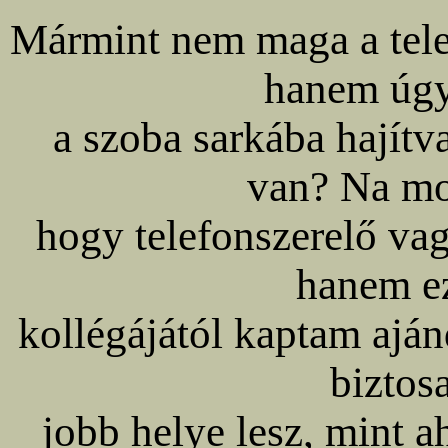
Mármint nem maga a telef
hanem úgy
a szoba sarkába hajít
van? Na mo
hogy telefonszerelő va
hanem e
kollégájától kaptam aj
biztosa
jobb helye lesz, mint 