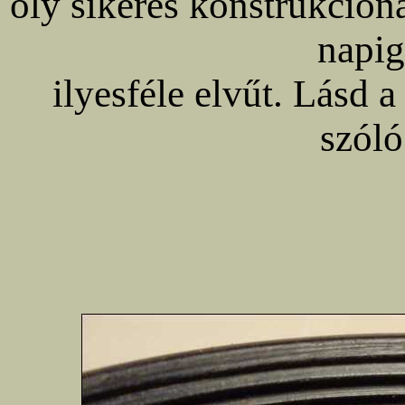
oly sikeres konstrukción
napig
ilyesféle elvűt. Lásd 
szóló