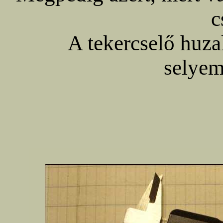
c
A tekercselő huzal
selyem