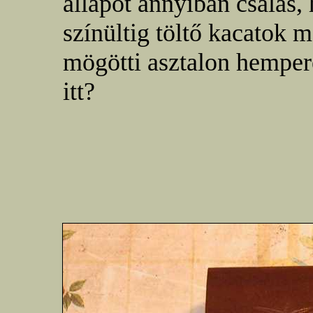
állapot annyiban csalás
színültig töltő kacatok 
mögötti asztalon hemper
itt?