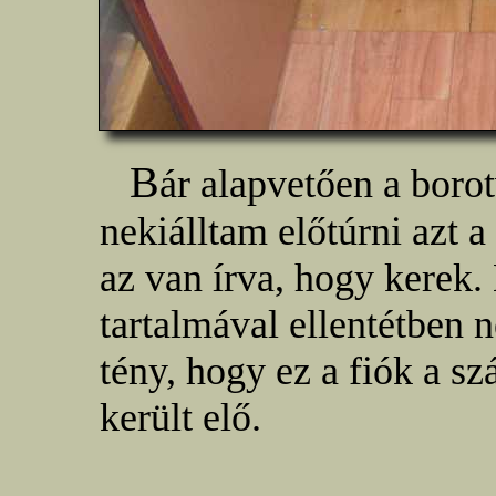
B
ár alapvetően a borot
nekiálltam előtúrni azt 
az van írva, hogy kerek.
tartalmával ellentétben 
tény, hogy ez a fiók a s
került elő.