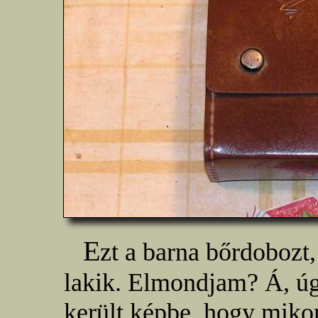
E
zt a barna bőrdobozt
lakik. Elmondjam? Á, ú
került képbe, hogy miko