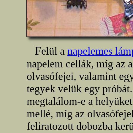
F
elül a
napelemes lám
napelem cellák, míg az 
olvasófejei, valamint eg
tegyek velük egy próbát
megtalálom-e a helyüket
mellé, míg az olvasófeje
feliratozott dobozba kerü