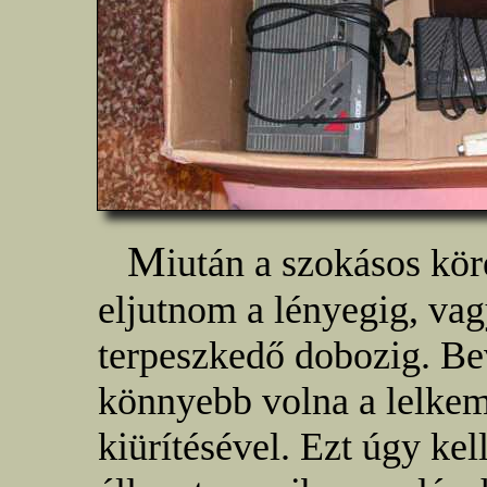
M
iután a szokásos kör
eljutnom a lényegig, vag
terpeszkedő dobozig. Be
könnyebb volna a lelkem,
kiürítésével. Ezt úgy kel