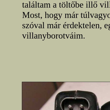
találtam a töltőbe illő vi
Most, hogy már túlvagyo
szóval már érdektelen, e
villanyborotváim.