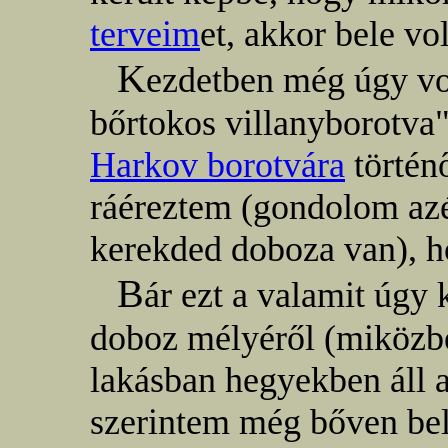
terveim
et, akkor bele vol
K
ezdetben még úgy vo
bőrtokos villanyborotva"
Harkov borotvára
történő
ráéreztem (gondolom azé
kerekded doboza van), 
B
ár ezt a valamit úgy 
doboz mélyéről (miközb
lakásban hegyekben áll a
szerintem még bőven bele