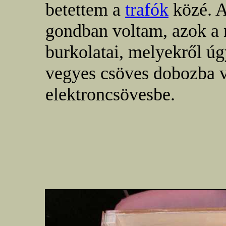
betettem a
trafók
közé. A
gondban voltam, azok a
burkolatai, melyekről ú
vegyes csöves dobozba 
elektroncsövesbe.