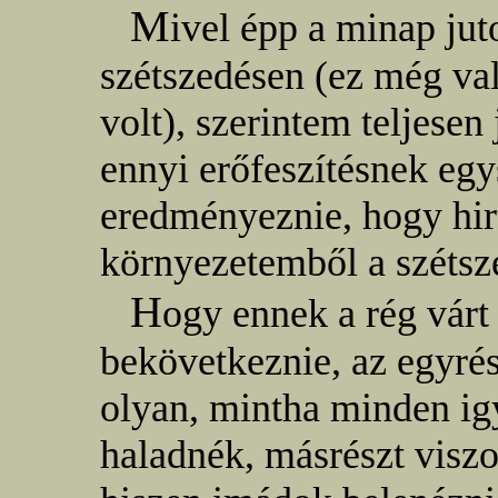
M
ivel épp a minap jut
szétszedésen (ez még v
volt), szerintem teljese
ennyi erőfeszítésnek egys
eredményeznie, hogy hir
környezetemből a szétsz
H
ogy ennek a rég vár
bekövetkeznie, az egyrés
olyan, mintha minden ig
haladnék, másrészt visz