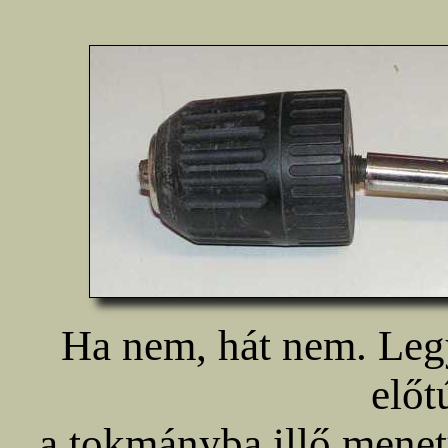
Ha nem, hát nem. Leg
előt
a tokmányba illő menetű