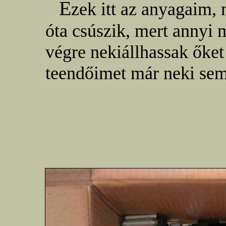
E
zek itt az anyagaim,
óta csúszik, mert annyi
végre nekiállhassak őket
teendőimet már neki sem 