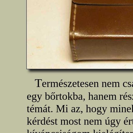
T
ermészetesen nem cs
egy bőrtokba, hanem ré
témát. Mi az, hogy mine
kérdést most nem úgy ér