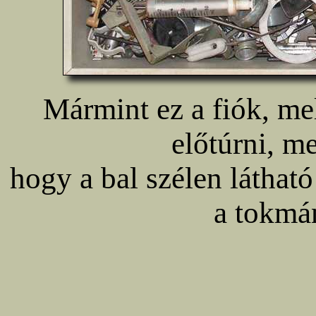
Mármint ez a fiók, mel
előtúrni, me
hogy a bal szélen látható
a tokmá