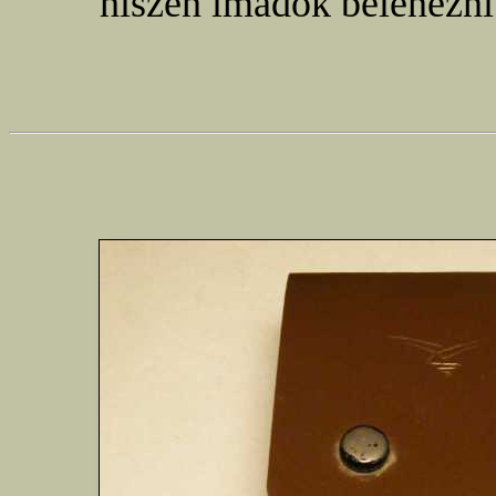
hiszen imádok belenézni