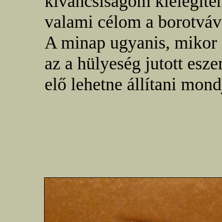
kíváncsiságom kielégíte
valami célom a borotváv
A minap ugyanis, mikor
az a hülyeség jutott esz
elő lehetne állítani mon