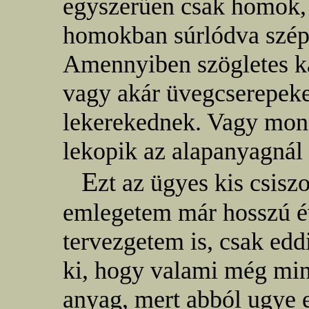
egyszerűen csak homok,
homokban súrlódva szép
Amennyiben szögletes k
vagy akár üvegcserepeket
lekerekednek. Vagy mond
lekopik az alapanyagnál 
E
zt az ügyes kis csis
emlegetem már hosszú é
tervezgetem is, csak ed
ki, hogy valami még mi
anyag, mert abból ugye 