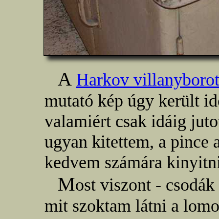
A
Harkov villanyborot
mutató kép úgy került id
valamiért csak idáig jut
ugyan kitettem, a pince 
kedvem számára kinyitni
M
ost viszont - csodák
mit szoktam látni a lomo