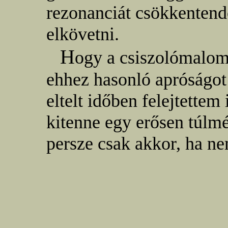
rezonanciát csökkentend
elkövetni.
H
ogy a csiszolómalo
ehhez hasonló apróságot
eltelt időben felejtettem
kitenne egy erősen túlm
persze csak akkor, ha nem