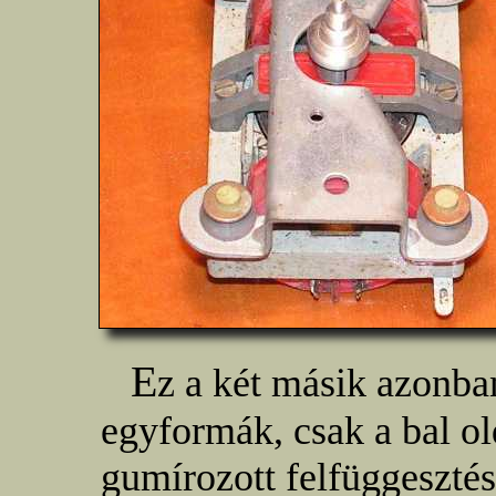
E
z a két másik azonb
egyformák, csak a bal ol
gumírozott felfüggeszté