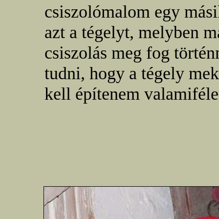
csiszolómalom egy mási
azt a tégelyt, melyben m
csiszolás meg fog történ
tudni, hogy a tégely me
kell építenem valamiféle