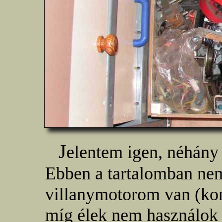
J
elentem igen, néhány
Ebben a tartalomban nem
villanymotorom van (kon
míg élek nem használok 