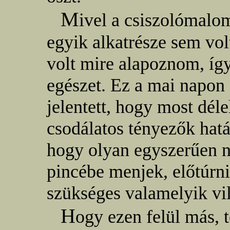
M
ivel a csiszolómalo
egyik alkatrésze sem vo
volt mire alapoznom, íg
egészet. Ez a mai napon 
jelentett, hogy most déle
csodálatos tényezők hat
hogy olyan egyszerűen n
pincébe menjek, előtúrni
szükséges valamelyik vi
H
ogy ezen felül más, 