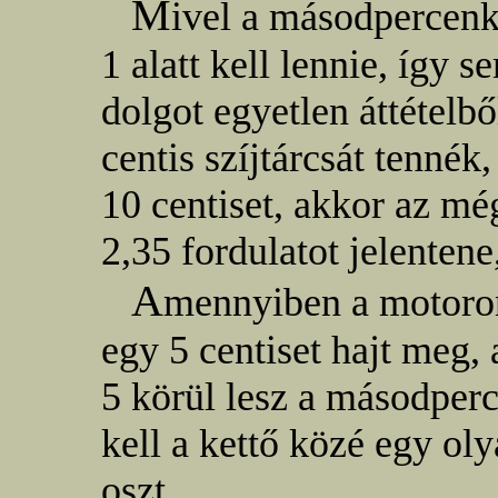
M
ivel a másodpercenk
1 alatt kell lennie, íg
dolgot egyetlen áttételb
centis szíjtárcsát tennék
10 centiset, akkor az m
2,35 fordulatot jelenten
A
mennyiben a motoron
egy 5 centiset hajt meg
5 körül lesz a másodper
kell a kettő közé egy oly
oszt.