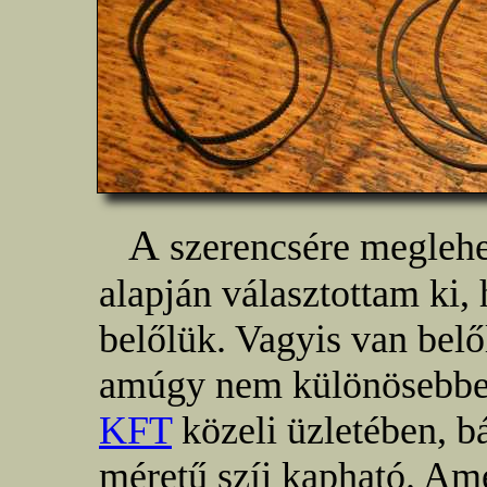
A
szerencsére meglehe
alapján választottam ki,
belőlük. Vagyis van belől
amúgy nem különösebben
KFT
közeli üzletében, b
méretű szíj kapható. Am