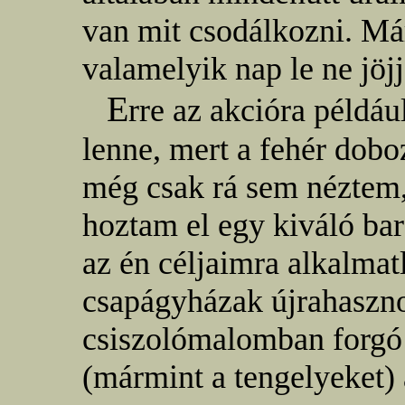
van mit csodálkozni. Má
valamelyik nap le ne jöjj
E
rre az akcióra példá
lenne, mert a fehér dob
még csak rá sem néztem,
hoztam el egy kiváló ba
az én céljaimra alkalma
csapágyházak újrahaszno
csiszolómalomban forgó 
(mármint a tengelyeket) 