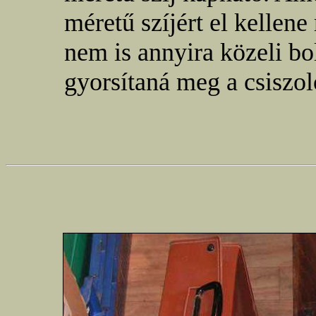
méretű szíjért el kelle
nem is annyira közeli b
gyorsítaná meg a csiszo