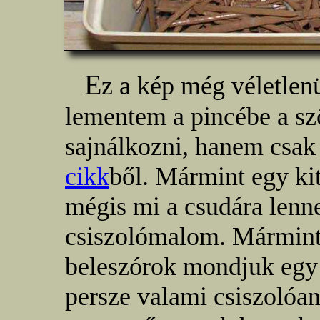
E
z a kép még véletlen
lementem a pincébe a s
sajnálkozni, hanem csak
cikk
ből. Mármint egy ki
mégis mi a csudára lenn
csiszolómalom. Mármint 
beleszórok mondjuk egy
persze valami csiszolóa