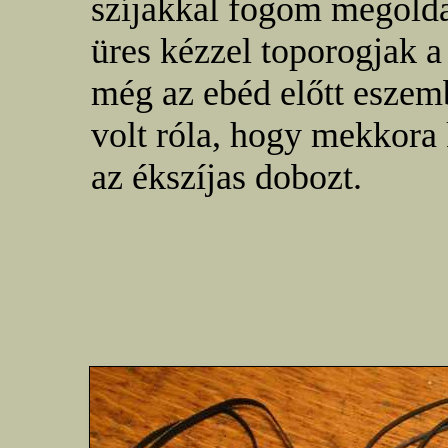
szíjakkal fogom megold
üres kézzel toporogjak a f
még az ebéd előtt eszem
volt róla, hogy mekkora 
az ékszíjas dobozt.