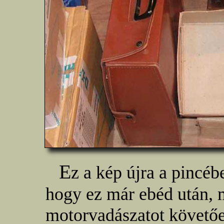
E
z a kép újra a pincéb
hogy ez már ebéd után, m
motorvadászatot követően