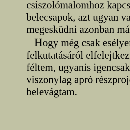
csiszolómalomhoz kapcso
belecsapok, azt ugyan va
megesküdni azonban már
H
ogy még csak esélye
felkutatásáról elfelejtke
féltem, ugyanis igencsak 
viszonylag apró részpro
belevágtam.