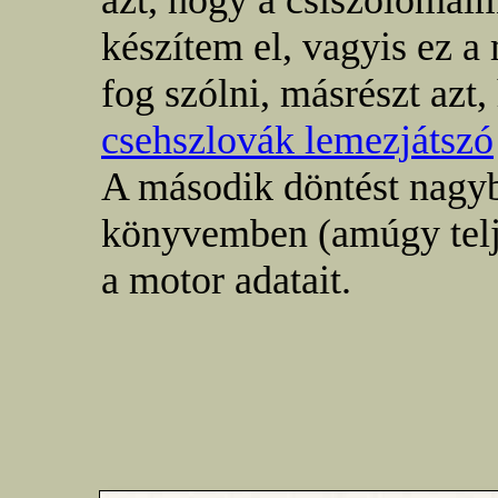
azt, hogy a csiszolómalm
készítem el, vagyis ez a
fog szólni, másrészt azt
csehszlovák lemezjátszó
A második döntést nagyb
könyvemben (amúgy telje
a motor adatait.