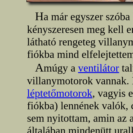
H
a már egyszer szóba k
kényszeresen meg kell e
látható rengeteg villanym
fiókba mind elfelejtette
A
múgy a
ventilátor
tal
villanymotorok vannak
léptetőmotorok
, vagyis
fiókba) lennének valók,
sem nyitottam, amin az a
általában mindenütt ura