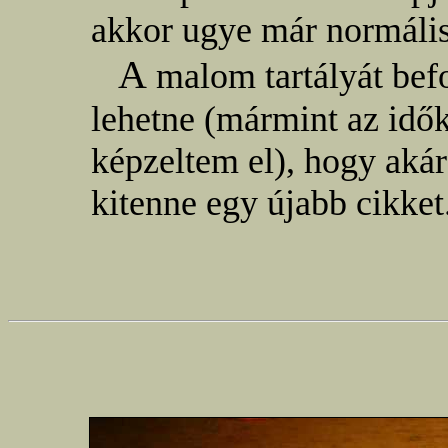
akkor ugye már normáli
A
malom tartályát bef
lehetne (mármint az idő
képzeltem el), hogy akár 
kitenne egy újabb cikket