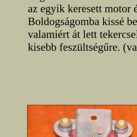
az egyik keresett motor é
Boldogságomba kissé bel
valamiért át lett tekercs
kisebb feszültségűre. (v