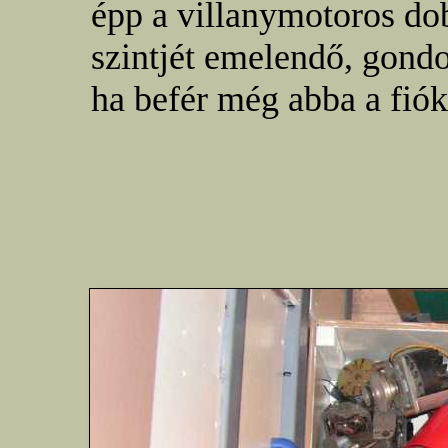
épp a villanymotoros dob
szintjét emelendő, gond
ha befér még abba a fiók