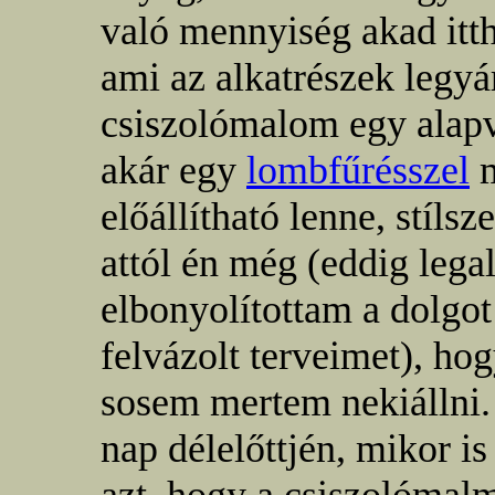
való mennyiség akad itt
ami az alkatrészek legyá
csiszolómalom egy alapv
akár egy
lombfűrésszel
m
előállítható lenne, stíls
attól én még (eddig lega
elbonyolítottam a dolgot
felvázolt terveimet), ho
sosem mertem nekiállni.
nap délelőttjén, mikor i