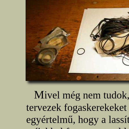
M
ivel még nem tudok
tervezek fogaskerekeket g
egyértelmű, hogy a lassító