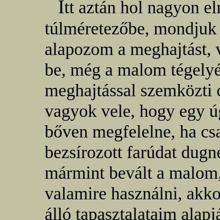
I
tt aztán hol nagyon e
túlméretezőbe, mondjuk
alapozom a meghajtást, 
be, még a malom tégely
meghajtással szemközti o
vagyok vele, hogy egy ú
bőven megfelelne, ha csa
bezsírozott farúdat dugné
mármint bevált a malom,
valamire használni, akko
álló tapasztalataim alap