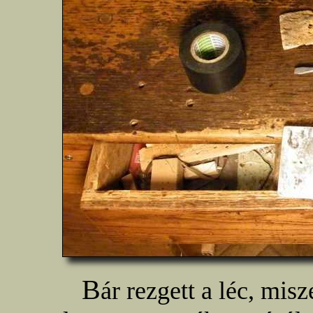
B
ár rezgett a léc, misz