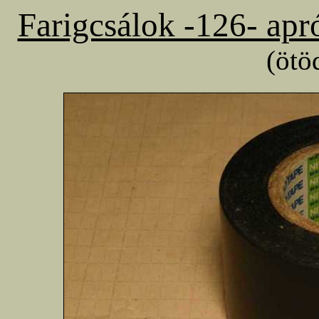
Farigcsálok -126- apr
(ötö