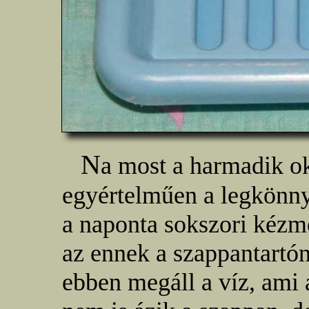
N
a most a harmadik o
egyértelműen a legkönn
a naponta sokszori kézmo
az ennek a szappantartó
ebben megáll a víz, ami 