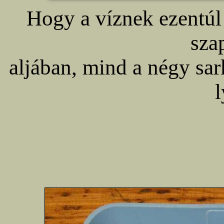
Hogy a víznek ezentúl 
sza
aljában, mind a négy sa
l