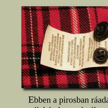
E
bben a pirosban ráadá