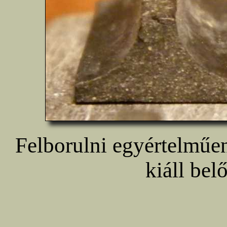
Felborulni egyértelműen
kiáll bel