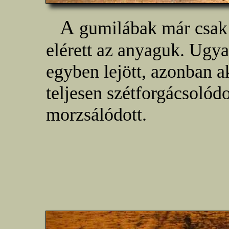
A
gumilábak már csak a
elérett az anyaguk. Ugya
egyben lejött, azonban ak
teljesen szétforgácsolódo
morzsálódott.