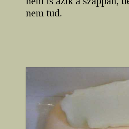
nem is ázik a szappan, d
nem tud.