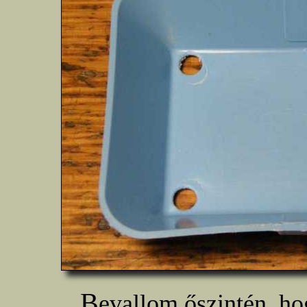
B
evallom őszintén, h