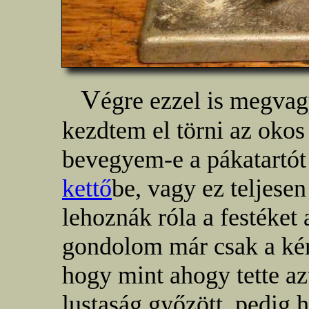
V
égre ezzel is megvag
kezdtem el törni az okos
bevegyem-e a pákatartót
kettő
be, vagy ez teljesen
lehoznák róla a festéket
gondolom már csak a kérd
hogy mint ahogy tette az
lustaság győzött, pedig 