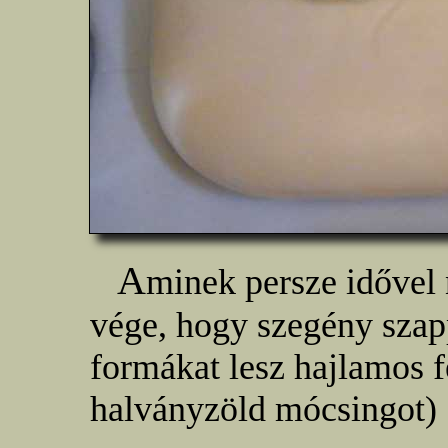
A
minek persze idővel 
vége, hogy szegény szap
formákat lesz hajlamos f
halványzöld mócsingot)