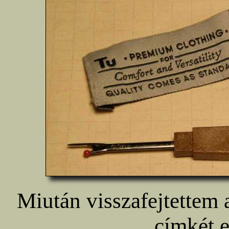
Miután visszafejtettem 
címkét e