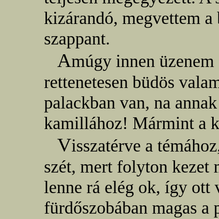
kizárandó, megvettem a 
szappant.
A
múgy innen üzenem a
rettenetesen büdös valam
palackban van, na annak
kamillához! Mármint a ka
V
isszatérve a témához
szét, mert folyton keze
lenne rá elég ok, így ot
fürdőszobában magas a p