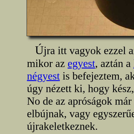
Ú
jra itt vagyok ezzel 
mikor az
egyest
, aztán a
négyest
is befejeztem, 
úgy nézett ki, hogy kész
No de az apróságok már
elbújnak, vagy egyszerű
újrakeletkeznek.