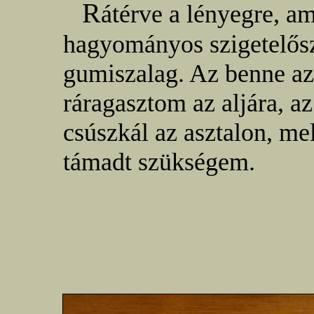
R
átérve a lényegre, a
hagyományos szigetelősz
gumiszalag. Az benne a
ráragasztom az aljára, 
csúszkál az asztalon, me
támadt szükségem.