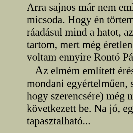
Arra sajnos már nem em
micsoda. Hogy én törtem 
ráadásul mind a hatot, a
tartom, mert még éretle
voltam ennyire Rontó Pá
A
z elmém említett éré
mondani egyértelműen, sa
hogy szerencsére) még 
következett be. Na jó, e
tapasztalható...