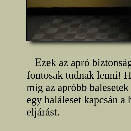
E
zek az apró biztonsá
fontosak tudnak lenni! H
míg az apróbb balesetek 
egy haláleset kapcsán a h
eljárást.