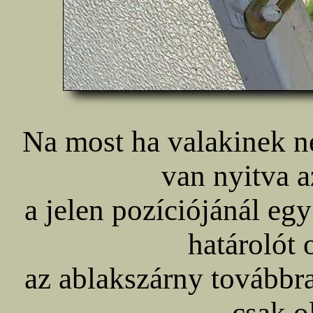
Na most ha valakinek n
van nyitva a
a jelen pozíciójánál egy
határolót 
az ablakszárny továbbra
csak o