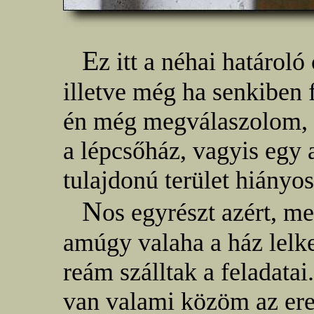
E
z itt a néhai határoló
illetve még ha senkiben f
én még megválaszolom, 
a lépcsőház, vagyis egy
tulajdonú terület hiányos
N
os egyrészt azért, me
amúgy valaha a ház lelk
reám szálltak a feladatai
van valami közöm az ere