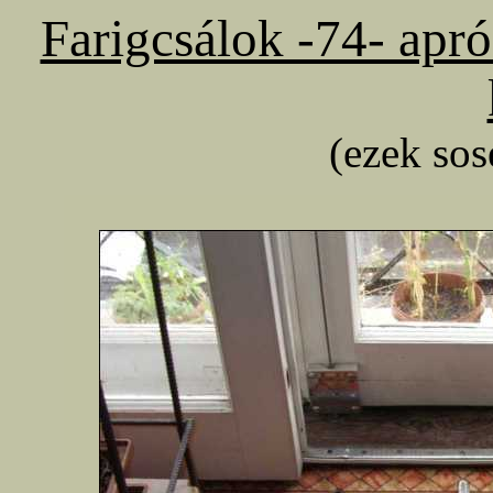
Farigcsálok -74- apr
(ezek so