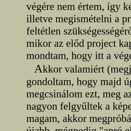
végére nem értem, így ké
illetve megismételni a p
feltétlen szükségességér
mikor az előd project ka
mondtam, hogy itt a vége
A
kkor valamiért (meg
gondoltam, hogy majd úg
megcsinálom ezt, meg az
nagyon felgyűltek a kép
magam, akkor megpróbá
újabb, mégpedig "apró e