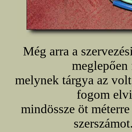
Még arra a szervezési
meglepően f
melynek tárgya az vol
fogom elvi
mindössze öt méterre 
szerszámot