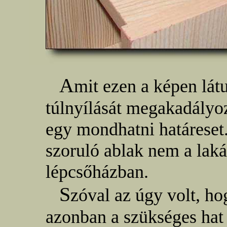
A
mit ezen a képen lát
túlnyílását megakadályoz
egy mondhatni határeset.
szoruló ablak nem a lak
lépcsőházban.
S
zóval az úgy volt, ho
azonban a szükséges hat 