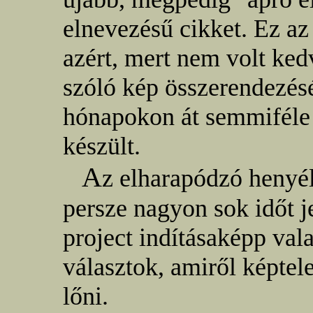
elnevezésű cikket. Ez a
azért, mert nem volt ked
szóló kép összerendezés
hónapokon át semmiféle
készült.
A
z elharapódzó henyél
persze nagyon sok időt je
project indításaképp val
választok, amiről képtel
lőni.