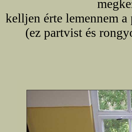
megke
kelljen érte lemennem a p
(ez partvist és rongy