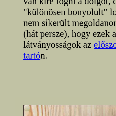
van kire fogni a dolgot, 
"különösen bonyolult" lo
nem sikerült megoldanom
(hát persze), hogy ezek 
látványosságok az
előszo
tartó
n.