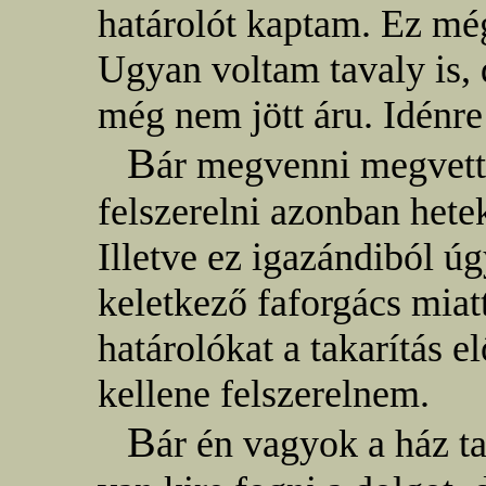
határolót kaptam. Ez még
Ugyan voltam tavaly is,
még nem jött áru. Idénre
B
ár megvenni megvett
felszerelni azonban het
Illetve ez igazándiból úg
keletkező faforgács miatt
határolókat a takarítás el
kellene felszerelnem.
B
ár én vagyok a ház t