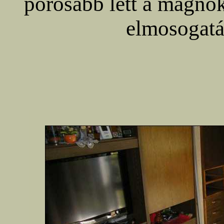
porosabb lett a magnó
elmosogatás