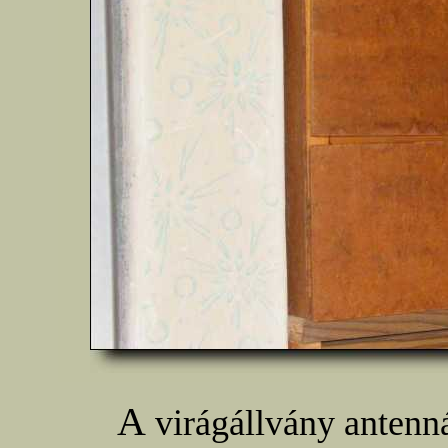
A
virágállvány antenná