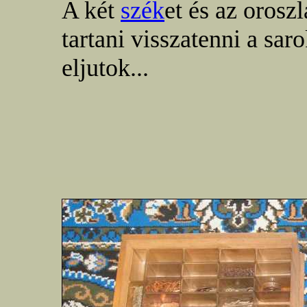
A két
szék
et és az orosz
tartani visszatenni a sa
eljutok...