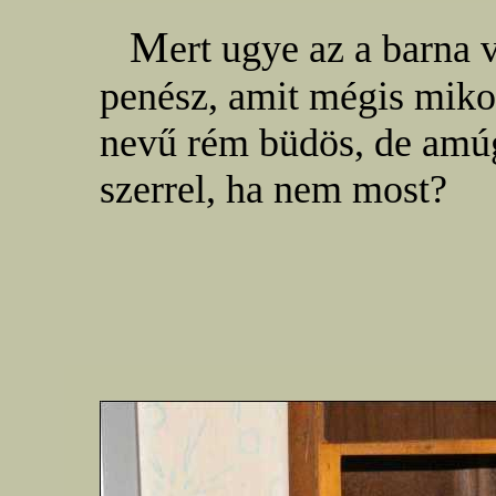
M
ert ugye az a barna 
penész, amit mégis miko
nevű rém büdös, de amú
szerrel, ha nem most?