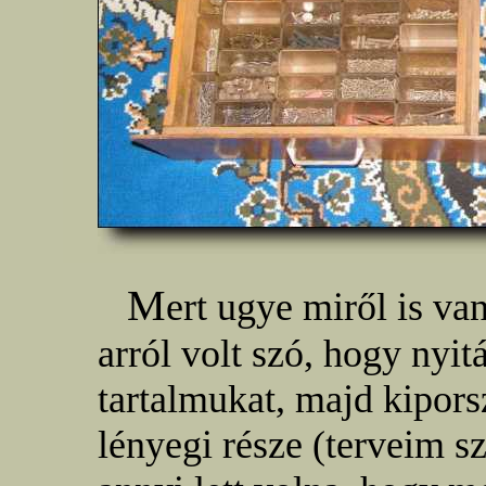
M
ert ugye miről is v
arról volt szó, hogy nyi
tartalmukat, majd kipor
lényegi része (terveim s