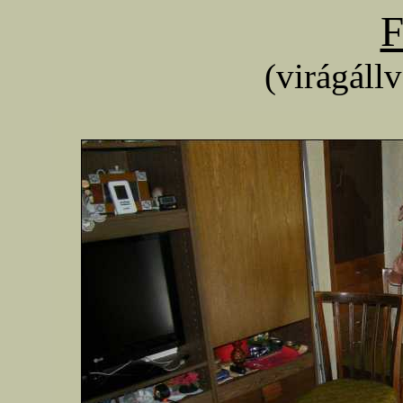
F
(virágáll