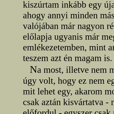
kiszúrtam inkább egy új
ahogy annyi minden más,
valójában már nagyon rég
előlapja ugyanis már meg
emlékezetemben, mint a
teszem azt én magam is.
N
a most, illetve nem
úgy volt, hogy ez nem eg
mit lehet egy, akarom m
csak aztán kisvártatva -
előfordul - egyszer csak