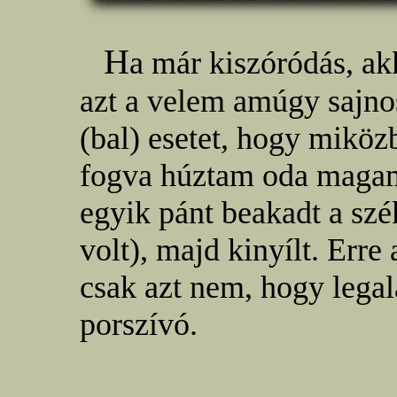
H
a már kiszóródás, ak
azt a velem amúgy sajno
(bal) esetet, hogy miköz
fogva húztam oda magamh
egyik pánt beakadt a szé
volt), majd kinyílt. Erre
csak azt nem, hogy legal
porszívó.