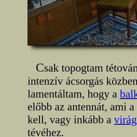
C
sak topogtam tétován
intenzív ácsorgás közbe
lamentáltam, hogy a
bal
előbb az antennát, ami a
kell, vagy inkább a
virág
tévéhez.