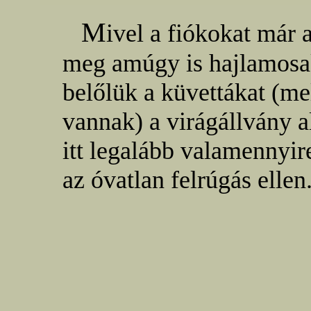
M
ivel a fiókokat már a
meg amúgy is hajlamosak
belőlük a küvettákat (
vannak) a virágállvány a
itt legalább valamennyire
az óvatlan felrúgás ellen