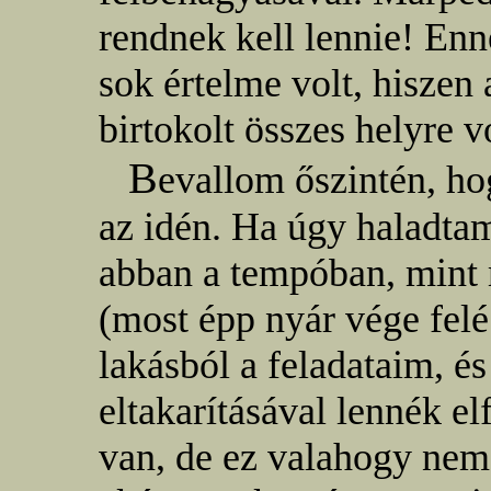
rendnek kell lennie! En
sok értelme volt, hiszen 
birtokolt összes helyre v
B
evallom őszintén, h
az idén. Ha úgy haladta
abban a tempóban, mint 
(most épp nyár vége felé
lakásból a feladataim, é
eltakarításával lennék e
van, de ez valahogy nem 