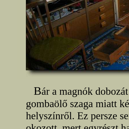
B
ár a magnók dobozát
gombaölő szaga miatt ké
helyszínről. Ez persze 
okozott, mert egyrészt 