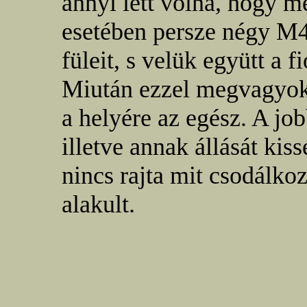
annyi lett volna, hogy m
esetében persze négy M4-
füleit, s velük együtt a fi
Miután ezzel megvagyok,
a helyére az egész. A jobb
illetve annak állását ki
nincs rajta mit csodálko
alakult.