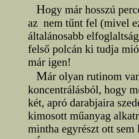
H
ogy már hosszú perc
az nem tűnt fel (mivel 
általánosabb elfoglalts
felső polcán ki tudja mi
már igen!
M
ár olyan rutinom va
koncentrálásból, hogy m
két, apró darabjaira szed
kimosott műanyag alkatré
mintha egyrészt ott sem