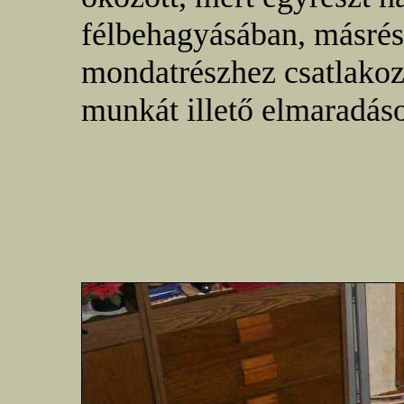
félbehagyásában, másrés
mondatrészhez csatlakoz
munkát illető elmaradás