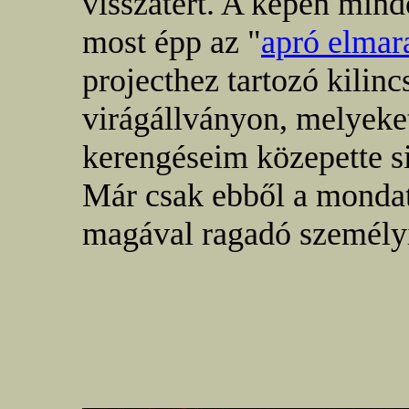
visszatért. A képen mind
most épp az "
apró elmar
projecthez tartozó kilin
virágállványon, melyeke
kerengéseim közepette 
Már csak ebből a mondat
magával ragadó személy