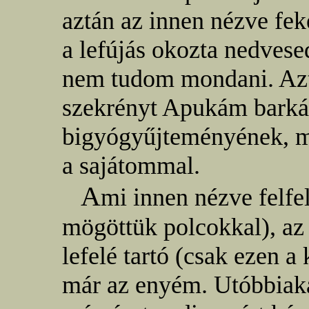
aztán az innen nézve fe
a lefújás okozta nedvese
nem tudom mondani. Azt 
szekrényt Apukám barkác
bigyógyűjteményének, m
a sajátommal.
A
mi innen nézve felfel
mögöttük polcokkal), a
lefelé tartó (csak ezen a
már az enyém. Utóbbiaka