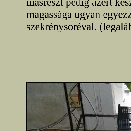
másrészt pedig azért kés
magassága ugyan egyez
szekrénysoréval. (legalá