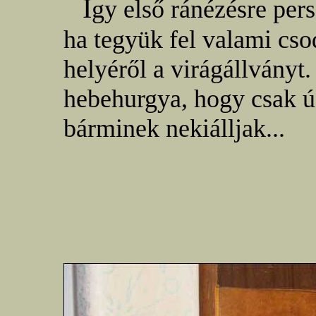
Í
gy első ránézésre per
ha tegyük fel valami cso
helyéről a virágállványt
hebehurgya, hogy csak úg
bárminek nekiálljak...