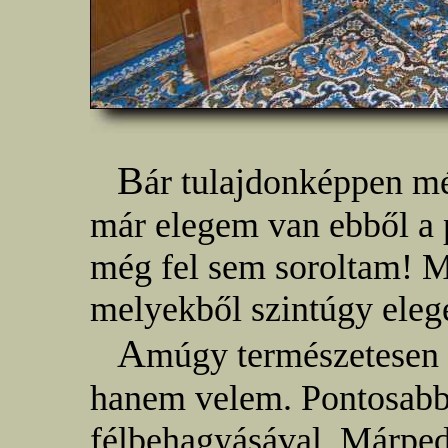
B
ár tulajdonképpen m
már elegem van ebből a p
még fel sem soroltam! M
melyekből szintúgy eleg
A
múgy természetesen 
hanem velem. Pontosabb
félbehagyásával. Márpedi