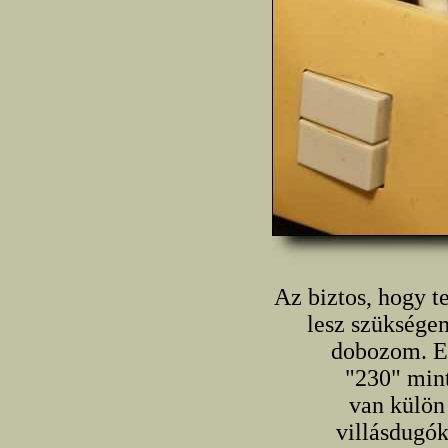
Az biztos, hogy t
lesz szükségem
dobozom. Ez
"230" mint
van külön 
villásdugó