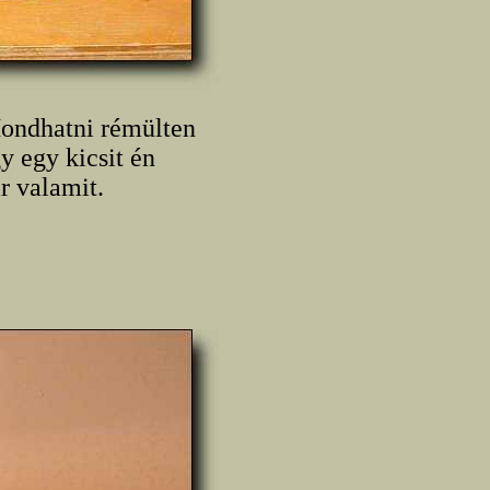
Mondhatni rémülten
y egy kicsit én
r valamit.