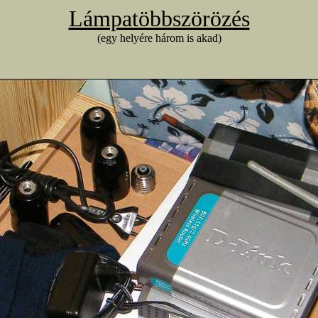
Lámpatöbbszörözés
(egy helyére három is akad)