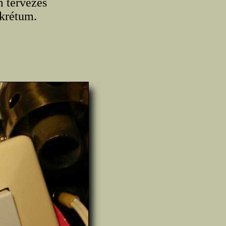
m tervezés
nkrétum.