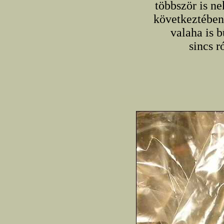
többször is n
következtében
valaha is 
sincs r