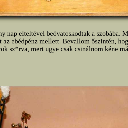
ny nap elteltével beóvatoskodtak a szobába. 
t az ebédpénz mellett. Bevallom őszintén, hog
yok sz*rva, mert ugye csak csinálnom kéne má