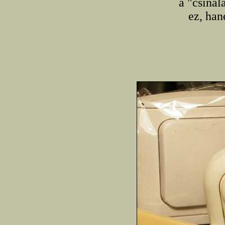
a "csinál
ez, han