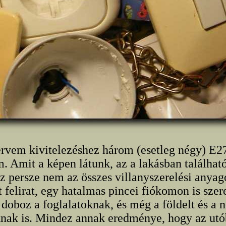
ervem kivitelezéshez három (esetleg négy) E27
. Amit a képen látunk, az a lakásban található
 persze nem az összes villanyszerelési anyag
 felirat, egy hatalmas pincei fiókomon is szer
doboz a foglalatoknak, és még a földelt és a 
knak is. Mindez annak eredménye, hogy az utó