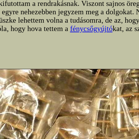
ekifutottam a rendrakásnak. Viszont sajnos öre
 egyre nehezebben jegyzem meg a dolgokat.
büszke lehettem volna a tudásomra, de az, ho
óla, hogy hova tettem a
fénycsőgyújtó
kat, az 