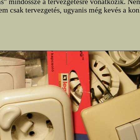
ás" mindössze a tervezgetésre vonatkozik. Ne
em csak tervezgetés, ugyanis még kevés a ko