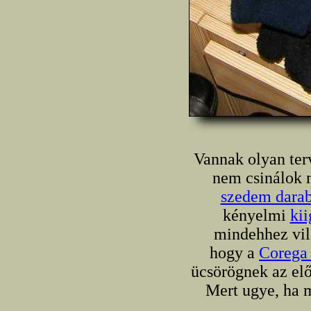
Vannak olyan ter
nem csinálok 
szedem dara
kényelmi
kii
mindehhez vil
hogy a
Corega
ücsörögnek az elő
Mert ugye, ha m