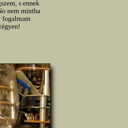
gszem, s ennek
 No nem mintha
gy fogalmam
szégyen!