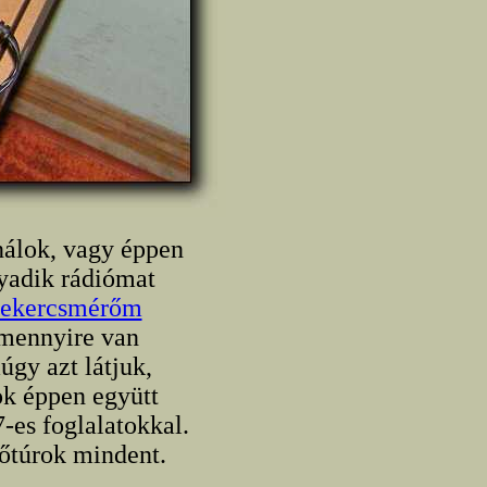
nálok, vagy éppen
yadik rádiómat
tekercsmérőm
 mennyire van
gy azt látjuk,
ok éppen együtt
-es foglalatokkal.
lőtúrok mindent.