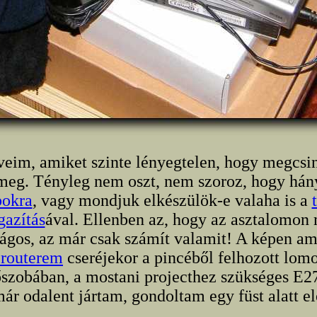
veim, amiket szinte lényegtelen, hogy megcsi
meg. Tényleg nem oszt, nem szoroz, hogy hán
bokra
, vagy mondjuk elkészülök-e valaha is a
gazítás
ával. Ellenben az, hogy az asztalomon
ágos, az már csak számít valamit! A képen amú
 routerem
cseréjekor a pincéből felhozott lom
szobában, a mostani projecthez szükséges E27
ár odalent jártam, gondoltam egy füst alatt e