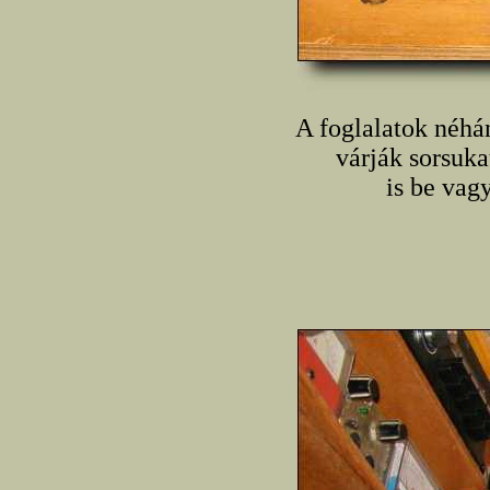
A foglalatok néhá
várják sorsuka
is be vag