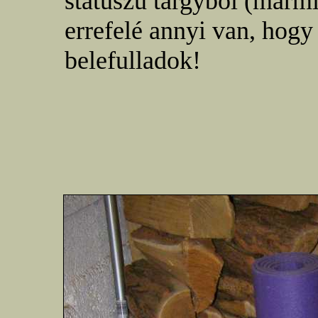
státuszú tárgyból (márm
errefelé annyi van, hog
belefulladok!