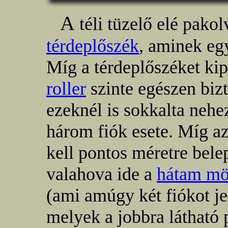
A
téli tüzelő elé pakol
térdeplőszék
, aminek eg
Míg a térdeplőszéket kip
roller
szinte egészen biz
ezeknél is sokkalta nehe
három fiók esete. Míg a
kell pontos méretre bele
valahova ide a
hátam mö
(ami amúgy két fiókot je
melyek a jobbra látható 