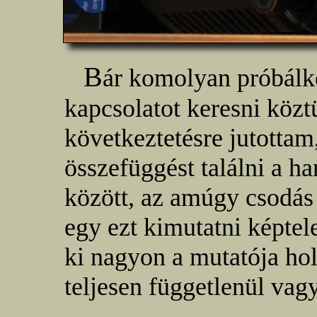
B
ár komolyan próbálk
kapcsolatot keresni közt
következtetésre jutottam
összefüggést találni a 
között, az amúgy csodá
egy ezt kimutatni képtel
ki nagyon a mutatója hol 
teljesen függetlenül vagy