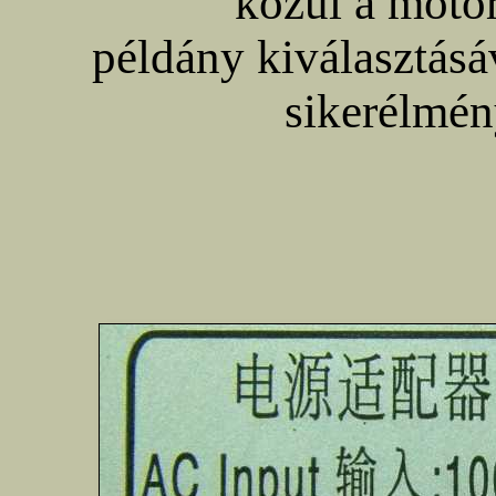
közül a motor
példány kiválasztásá
sikerélmén