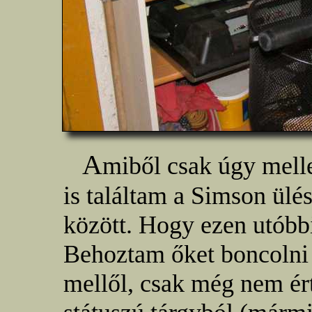
A
miből csak úgy mell
is találtam a Simson ülé
között. Hogy ezen utóbbi
Behoztam őket boncolni 
mellől, csak még nem ér