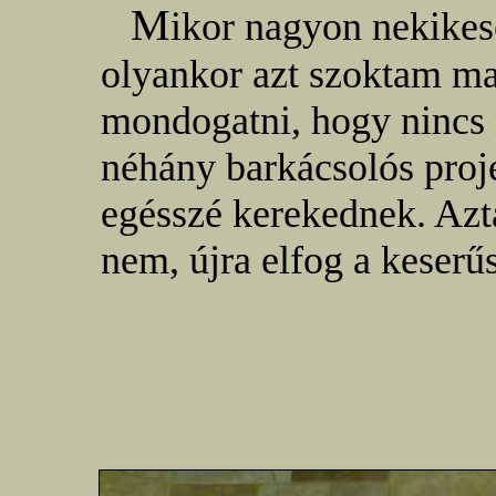
M
ikor nagyon nekikes
olyankor azt szoktam m
mondogatni, hogy nincs 
néhány barkácsolós pro
egésszé kerekednek. Azt
nem, újra elfog a keserű