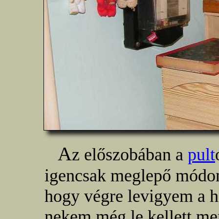
A
z előszobában a
pult
igencsak meglepő módon
hogy végre levigyem a he
nekem még le kellett m