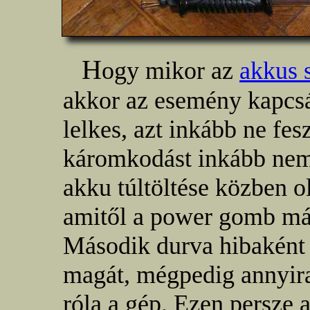
H
ogy mikor az
akkus 
akkor az esemény kapcs
lelkes, azt inkább ne fe
káromkodást inkább nem 
akku túltöltése közben 
amitől a power gomb már
Második durva hibaként
magát, mégpedig annyira
róla a gép. Ezen persze 