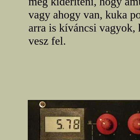
meg kideríteni, hogy am
vagy ahogy van, kuka poz
arra is kíváncsi vagyok
vesz fel.