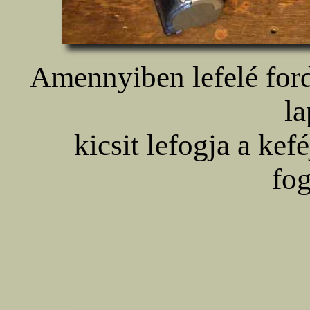
Amennyiben lefelé ford
la
kicsit lefogja a kef
fog