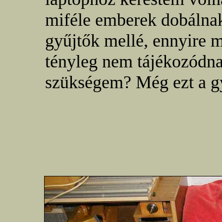
miféle emberek dobálnak
gyűjtők mellé, ennyire 
tényleg nem tájékozódn
szükségem? Még ezt a gy