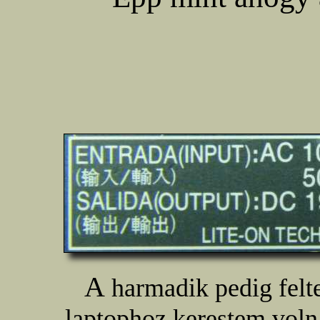
A
harmadik pedig felte
laptophoz kerestem volna