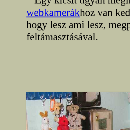
gy kicsit ugyan megi
webkamerák
hoz van ked
hogy lesz ami lesz, meg
feltámasztásával.